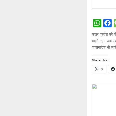
W
h
a
उत्तर प्रदेश की
at
c
बदले गए। अब एक 
s
b
शासनादेश भी जार
A
o
Share this:
p
o
X
p
k