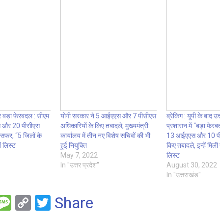
 बड़ा फेरबदल : सीएम
योगी सरकार ने 5 आईएएस और 7 पीसीएस
ब्रेकिंग : यूपी के बाद उत
स और 20 पीसीएस
अधिकारियों के किए तबादले, मुख्यमंत्री
प्रशासन में “बड़ा फेरब
ंसफर, “5 जिलों के
कार्यालय में तीन नए विशेष सचिवों की भी
13 आईएएस और 10 पी
ं लिस्ट
हुई नियुक्ति
किए तबादले, इन्हें मिली 
May 7, 2022
लिस्ट
In "उत्तर प्रदेश"
August 30, 2022
In "उत्तराखंड"
F
M
C
T
Share
es
o
wi