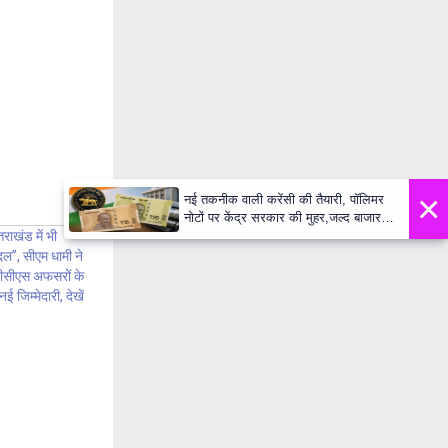
×
नई तकनीक वाली करेंसी की तैयारी, पॉलिमर
नोटों पर केंद्र सरकार की मुहर,जल्द बाजार में
्तराखंड में भी
दिखेंगे प्लास्टिक के ₹10 और ₹20 के नोट -
Daily Lok Manch PM Modi U
दल”, सीएम धामी ने
सीएस अफसरों के
नई जिम्मेदारी, देखें