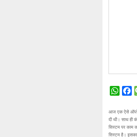
W
h
a
at
c
आज एक ऐसे ऑपरेटि
s
b
दी थी। साथ ही कं
A
o
सिस्टम पर काम कर 
सिस्टम है। इसका 