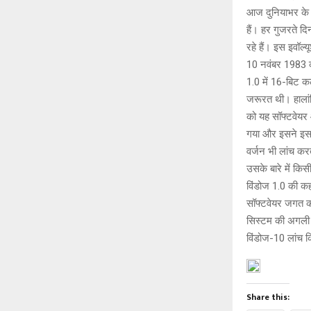
p
o
आज दुनियाभर के 7
p
k
हैं। हर गुजरते दि
रहे हैं। इस इवॉल्
10 नवंबर 1983 को
1.0 में 16-बिट
जरूरत थी। हालां
को यह सॉफ्टवेयर 
गया और इसने इसस
वर्जन भी लांच क
उसके बारे में कि
विंडोज 1.0 की कह
सॉफ्टवेयर जगत क
सिस्टम की अगली प
विंडोज-10 लांच 
Share this: