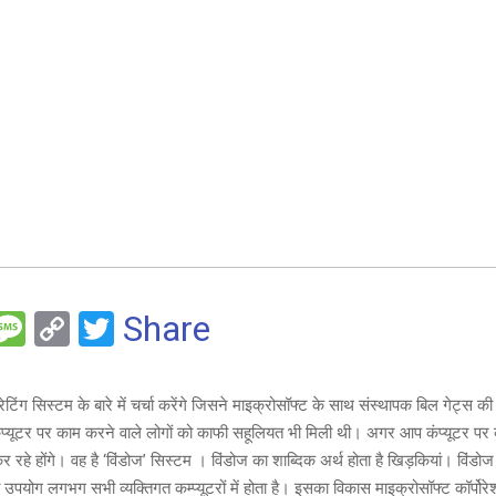
F
M
C
T
Share
es
o
wi
e
s
py
tt
ंग सिस्टम के बारे में चर्चा करेंगे जिसने माइक्रोसॉफ्ट के साथ संस्थापक बिल गेट्स क
a
Li
er
प्यूटर पर काम करने वाले लोगों को काफी सहूलियत भी मिली थी। अगर आप कंप्यूटर पर 
g
n
रहे होंगे। वह है ‘विंडोज’ सिस्टम । विंडोज का शाब्दिक अर्थ होता है खिड़कियां। विंडो
उपयोग लगभग सभी व्यक्तिगत कम्प्यूटरों में होता है। इसका विकास माइक्रोसॉफ्ट कॉर्पोरे