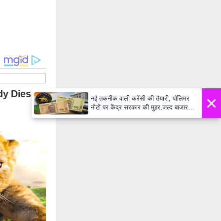
×
नई तकनीक वाली करेंसी की तैयारी, पॉलिमर
नोटों पर केंद्र सरकार की मुहर,जल्द बाजार में
दिखेंगे प्लास्टिक के ₹10 और ₹20 के नोट -
Daily Lok Manch PM Modi U