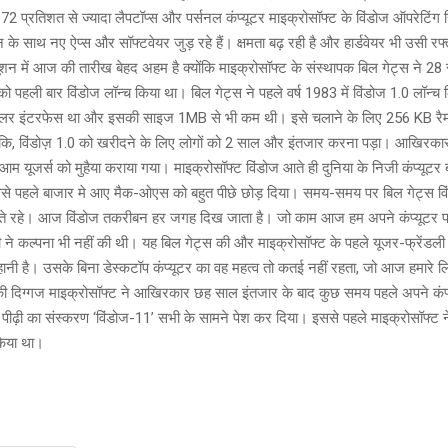
e
k
2 प्रतिशत से ज्यादा लैपटॉप्स और पर्सनल कंप्यूटर माइक्रोसॉफ्ट के विंडोज ऑपरेटिंग
न के साथ नए ऐप्स और सॉफ्टवेयर जुड़ रहे हैं। क्षमता बढ़ रही है और हार्डवेयर भी उसी रफ्
यूशन में आज की तारीख बेहद अहम है क्योंकि माइक्रोसॉफ्ट के संस्थापक बिल गेट्स ने 28 
 पहली बार विंडोज लॉन्च किया था। बिल गेट्स ने पहले वर्ष 1983 में विंडोज 1.0 लॉन्च 
 कलर इंटरफेस था और इसकी साइज 1MB से भी कम थी। इसे चलाने के लिए 256 KB र
कि, विंडोज़ 1.0 को खरीदने के लिए लोगों को 2 साल और इंतजार करना पड़ा। आखिरक
आम यूजर्स को मुहैया कराया गया। माइक्रोसॉफ्ट विंडोज आते ही दुनिया के निजी कंप्यूटर 
े पहले बाजार मे आए मैक-ओएस को बहुत पीछे छोड़ दिया। समय-समय पर बिल गेट्स व
रते रहे। आज विंडोज तकरीबन हर जगह दिख जाता है। जो काम आज हम अपने कंप्यूटर पर 
सी ने कल्पना भी नहीं की थी। यह बिल गेट्स की और माइक्रोसॉफ्ट के पहले यूजर-फ्रेंडली
ानी है। उसके बिना डेस्कटॉप कंप्यूटर का वह महत्व तो कतई नहीं रहता, जो आज हमारे लि
ी दिग्गज माइक्रोसॉफ्ट ने आखिरकार छह साल इंतजार के बाद कुछ समय पहले अपने कंप्
ीढ़ी का संस्करण ‘विंडोज-11’ सभी के सामने पेश कर दिया। इससे पहले माइक्रोसॉफ्ट न
किया था।