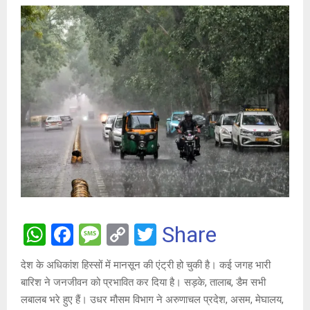
W
F
M
C
T
Share
h
a
es
o
wi
देश के अधिकांश हिस्सों में मानसून की एंट्री हो चुकी है। कई जगह भारी
at
ce
s
py
tt
बारिश ने जनजीवन को प्रभावित कर दिया है। सड़के, तालाब, डैम सभी
s
b
a
Li
er
लबालब भरे हुए हैं। उधर मौसम विभाग ने अरुणाचल प्रदेश, असम, मेघालय,