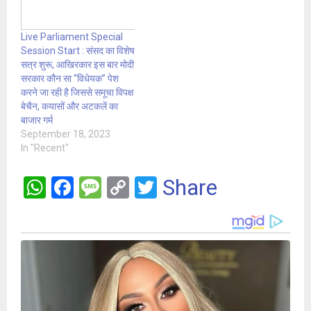
Live Parliament Special
Session Start : संसद का विशेष
सत्र शुरू, आखिरकार इस बार मोदी
सरकार कौन सा “विधेयक” पेश
करने जा रही है जिससे समूचा विपक्ष
बेचैन, कयासों और अटकलें का
बाजार गर्म
September 18, 2023
In "Recent"
W
F
M
C
T
Share
h
a
es
o
wi
at
ce
s
py
tt
s
b
a
Li
er
A
o
g
n
p
o
e
k