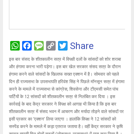
W
F
M
C
T
Share
h
a
es
o
wi
इस बार संसद के शीतकालीन सत्र में विपक्षी दलों के सांसदों को शोर शराबा
at
ce
s
py
tt
और हंगामा करना भारी पड़ेगा। इस बार खेल सरकार संसद सत्र के दौरान
s
b
a
Li
er
हंगामा करने वाले सांसदों के खिलाफ सख्त एक्शन में है। सोमवार को पहले
A
o
g
n
दिन ही राज्यसभा के उपसभापति हरिवंश सिंह ने पिछले मॉनसून सत्र में हंगामा
करने के मामले में राज्यसभा से कांग्रेस, शिवसेना और टीएमसी समेत पांच
p
o
e
k
पार्टियों के 12 सांसदों को शीतकालीन सत्र से निलंबित कर दिया । इस
p
k
कार्रवाई के बाद केंद्र सरकार ने विपक्ष को आगाह भी किया है कि इस बार
शीतकालीन सत्र में संसद भवन में आचरण और मर्यादा तोड़ने वाले सांसदों पर
इसी प्रकार का ‘एक्शन’ लिया जाएगा । हालांकि विपक्ष ने 12 सांसदों को
सस्पेंड करने के मामले में कड़ा एतराज जताया है। वहीं केंद्र सरकार ने कृषि
कानून वापसी बिल दोनों सदनों (लोकसभा, राज्यसभा) में पास करा लिया है ।