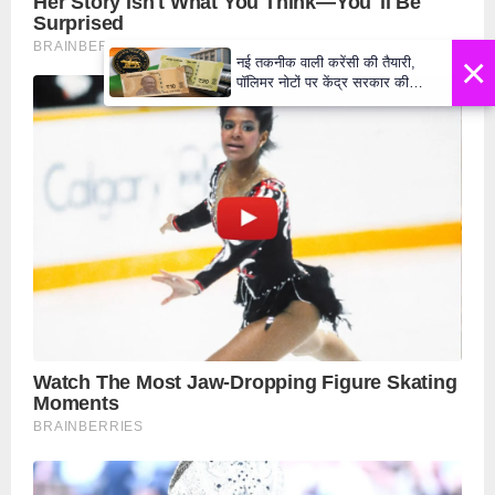
×
नई तकनीक वाली करेंसी की तैयारी,
पॉलिमर नोटों पर केंद्र सरकार की
मुहर,जल्द बाजार में दिखेंगे प्लास्टिक के
₹10 और ₹20 के नोट - Daily Lok
Manch PM Modi U