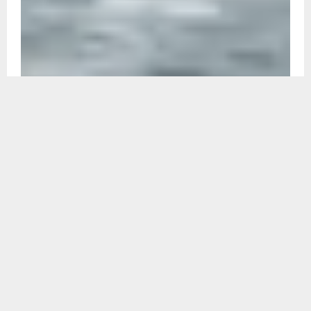
Recent
तीन दिन की बारिश से दिल्ली-एनसीआर बेहाल, जलभराव
और ट्रैफिक जाम से थमी रफ्तार