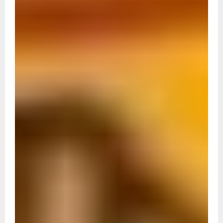
नई तकनीक वाली करेंसी की तैयारी,
पॉलिमर नोटों पर केंद्र सरकार की
मुहर,जल्द बाजार में दिखेंगे प्लास्टिक 
₹10 और ₹20 के नोट - Daily Lok
Manch PM Modi U