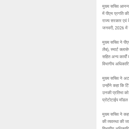
h
a
मुख्य सचिव आनन्द 
at
c
में पीएम प्रगति क
s
b
राज्य सरकार एवं क
A
o
जनवरी, 2026 में 
p
o
मुख्य सचिव ने पीए
p
k
लैब), स्मार्ट क्ल
सहित अन्य कार्यों 
विभागीय अधिकारिय
मुख्य सचिव ने अटल
उन्होंने कहा कि टि
उनकी प्रतिभा को न
प्रोटोटाईप मॉडल त
मुख्य सचिव ने कह
की व्यवस्था की जा
विभागीय अधिकारिय