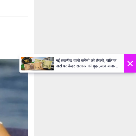
×
नई तकनीक वाली करेंसी की तैयारी, पॉलिमर
नोटों पर केंद्र सरकार की मुहर,जल्द बाजार में
दिखेंगे प्लास्टिक के ₹10 और ₹20 के नोट -
Daily Lok Manch PM Modi U