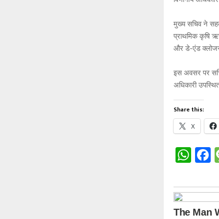
मुख्य सचिव ने सह
प्राथमिक कृषि ऋण
और डे-एंड क्लोजर
इस अवसर पर सचिव 
अधिकारी उपस्थि
Share this:
X
W
h
a
at
c
s
b
A
o