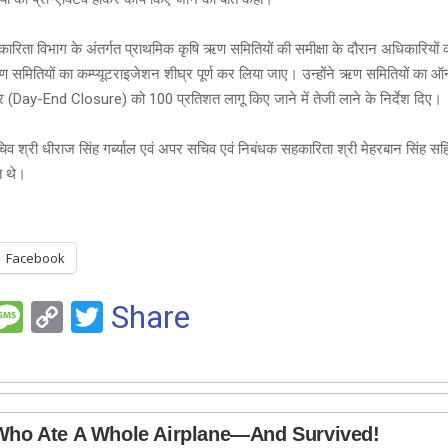
कारिता विभाग के अंतर्गत प्राथमिक कृषि ऋण समितियों की समीक्षा के दौरान अधिकारियों क
 समितियों का कम्प्यूटराइजेशन शीघ्र पूर्ण कर लिया जाए। उन्होंने ऋण समितियों का
 (Day-End Closure) को 100 प्रतिशत लागू किए जाने में तेजी लाने के निर्देश दिए।
श्री धीराज सिंह गर्ब्याल एवं अपर सचिव एवं निबंधक सहकारिता श्री मेहरबान सिंह सहि
त थे।
Facebook
F
M
C
T
Share
es
o
wi
e
s
py
tt
a
Li
er
g
n