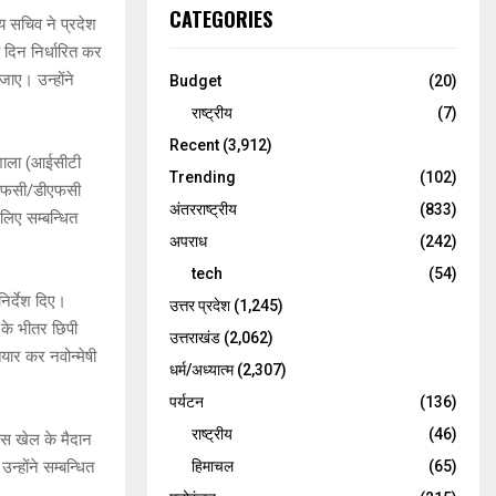
CATEGORIES
्य सचिव ने प्रदेश
क दिन निर्धारित कर
जाए। उन्होंने
Budget
(20)
राष्ट्रीय
(7)
Recent
(3,912)
ोगशाला (आईसीटी
Trending
(102)
ए ईएफसी/डीएफसी
अंतरराष्ट्रीय
(833)
 लिए सम्बन्धित
अपराध
(242)
tech
(54)
निर्देश दिए।
उत्तर प्रदेश
(1,245)
ं के भीतर छिपी
उत्तराखंड
(2,062)
ैयार कर नवोन्मेषी
धर्म/अध्यात्म
(2,307)
पर्यटन
(136)
राष्ट्रीय
(46)
ास खेल के मैदान
न्होंने सम्बन्धित
हिमाचल
(65)