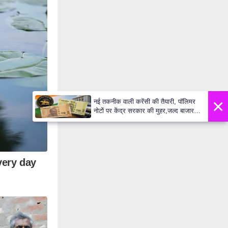
×
नई तकनीक वाली करेंसी की तैयारी, पॉलिमर
नोटों पर केंद्र सरकार की मुहर,जल्द बाजार में
दिखेंगे प्लास्टिक के ₹10 और ₹20 के नोट -
Daily Lok Manch PM Modi U