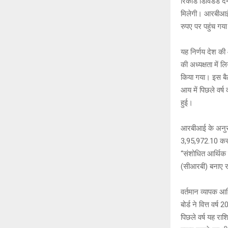
रिकॉर्ड डिविडेंड 
s
b
मिलेगी। आरबीआई 
A
o
रुपए पर पहुंच गया
p
o
यह निर्णय देश की 
p
k
की अध्यक्षता में ल
किया गया। इस बैठक
आय में पिछले वर्ष
हुई।
आरबीआई के अनुसार,
3,95,972.10 करोड
“संशोधित आर्थिक 
(सीआरबी) बनाए र
वर्तमान व्यापक आर
बोर्ड ने वित्त व
पिछले वर्ष यह रा