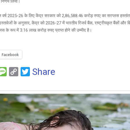
 निर्णय लिया।
 वित्त वर्ष 2025-26 के लिए केंद्र सरकार को 2,86,588.46 करोड़ रुपए का सरप्लस हस्ता
तावेजों के अनुसार, केंद्र को 2026-27 में भारतीय रिजर्व बैंक, राष्ट्रीयकृत बैंकों और वित
स के रूप में 3.16 लाख करोड़ रुपए प्राप्त होने की उम्मीद है।
Facebook
F
M
C
T
Share
es
o
wi
e
s
py
tt
a
Li
er
g
n
e
k