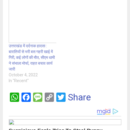
उत्तराखंड में दर्दनाक हादसा :
बारातियों से भरी बस गहरी खाई में
गिरी, कई लोगों की मौत, सीएम धामी
ने संभाला मोर्चा, राहत बचाव कार्य
जारी
October 4, 2022
In "Recent"
W
F
M
C
T
Share
h
a
es
o
wi
at
ce
s
py
tt
s
b
a
Li
er