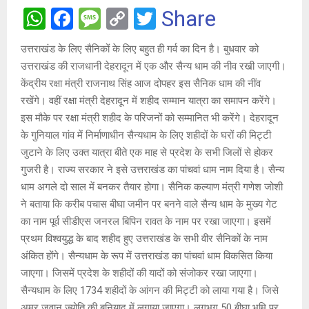
W
F
M
C
T
Share
h
a
es
o
wi
उत्तराखंड के लिए सैनिकों के लिए बहुत ही गर्व का दिन है। बुधवार को
at
ce
s
py
tt
उत्तराखंड की राजधानी देहरादून में एक और सैन्य धाम की नीव रखी जाएगी।
s
b
a
Li
er
केंद्रीय रक्षा मंत्री राजनाथ सिंह आज दोपहर इस सैनिक धाम की नींव
A
o
g
n
रखेंगे। वहीं रक्षा मंत्री देहरादून में शहीद सम्मान यात्रा का समापन करेंगे।
इस मौके पर रक्षा मंत्री शहीद के परिजनों को सम्मानित भी करेंगे। देहरादून
p
o
e
k
के गुनियाल गांव में निर्माणाधीन सैन्यधाम के लिए शहीदों के घरों की मिट्टी
p
k
जुटाने के लिए उक्त यात्रा बीते एक माह से प्रदेश के सभी जिलों से होकर
गुजरी है। राज्य सरकार ने इसे उत्तराखंड का पांचवां धाम नाम दिया है। सैन्य
धाम अगले दो साल में बनकर तैयार होगा। सैनिक कल्याण मंत्री गणेश जोशी
ने बताया कि करीब पचास बीघा जमीन पर बनने वाले सैन्य धाम के मुख्य गेट
का नाम पूर्व सीडीएस जनरल बिपिन रावत के नाम पर रखा जाएगा। इसमें
प्रथम विश्वयुद्ध के बाद शहीद हुए उत्तराखंड के सभी वीर सैनिकों के नाम
अंकित होंगे। सैन्यधाम के रूप में उत्तराखंड का पांचवां धाम विकसित किया
जाएगा। जिसमें प्रदेश के शहीदों की यादों को संजोकर रखा जाएगा।
सैन्यधाम के लिए 1734 शहीदों के आंगन की मिट्टी को लाया गया है। जिसे
अमर जवान ज्योति की बुनियाद में लगाया जाएगा। लगभग 50 बीघा भूमि पर