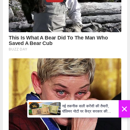
×
नई तकनीक वाली करेंसी की तैयारी,
पॉलिमर नोटों पर केंद्र सरकार की
मुहर,जल्द बाजार में दिखेंगे प्लास्टिक के
₹10 और ₹20 के नोट - Daily Lok
Manch PM Modi U