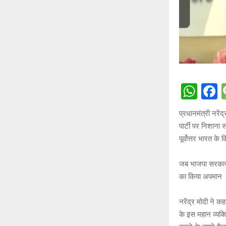
W
h
a
प्रधानमंत्री नरें
at
c
पार्टी पर निशाना
s
b
पूर्वोत्तर भारत क
A
o
जब भाजपा सरकार न
p
o
का किया अपमान
p
k
नरेंद्र मोदी ने 
के इस महान व्यक्त