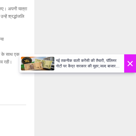
किए। अपनी यात्रा
्हें श्रद्धांजलि
िया
ों के साथ एक
×
नई तकनीक वाली करेंसी की तैयारी, पॉलिमर
भव रही।
नोटों पर केंद्र सरकार की मुहर,जल्द बाजार में
दिखेंगे प्लास्टिक के ₹10 और ₹20 के नोट -
Daily Lok Manch PM Modi U