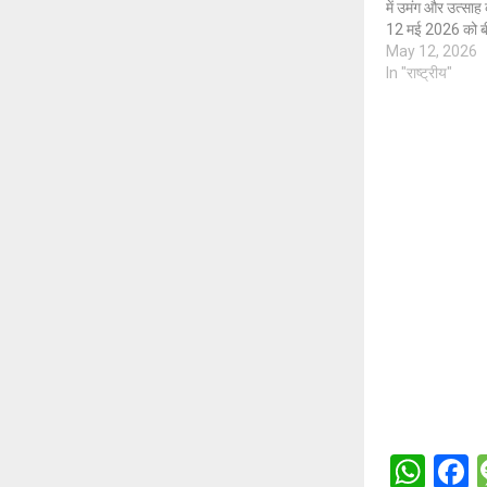
में उमंग और उत्साह
12 मई 2026 को बीज
हेमंता बिस्वा सरमा
May 12, 2026
मुख्यमंत्री पद की
In "राष्ट्रीय"
W