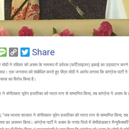
F
M
C
T
Share
es
o
wi
द्र मोदी ने रविवार को असम के नामरूप में उर्वरक (फर्टिलाइजर) इकाई का उद्घाटन करने 
e
s
py
tt
 साधा। एक जनसभा को संबोधित करते हुए पीएम मोदी ने आरोप लगाया कि कांग्रेस पार्टी 
a
Li
er
े विकास का विरोध किया है।
g
n
े संगीतकार भूपेन हजारिका को भारत रत्न से सम्मानित किया, तब कांग्रेस ने असम के इ
e
k
कहा, “जब भाजपा सरकार ने संगीतकार भूपेन हजारिका को भारत रत्न से सम्मानित किया, तब
ित्व का अपमान किया। कांग्रेस पार्टी ने असम के नगांव जिले में सेमीकंडक्टर मैन्युफैक्चरि