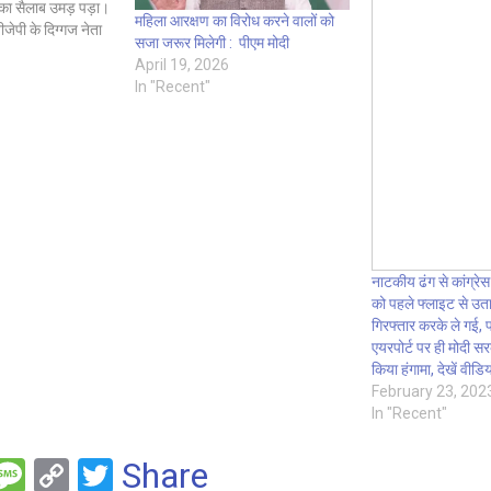
 का सैलाब उमड़ पड़ा।
महिला आरक्षण का विरोध करने वालों को
ेपी के दिग्गज नेता
सजा जरूर मिलेगी : पीएम मोदी
 ने चौथी बार असम के
April 19, 2026
 शपथ…
In "Recent"
नाटकीय ढंग से कांग्रेस
को पहले फ्लाइट से उत
गिरफ्तार करके ले गई, पा
एयरपोर्ट पर ही मोदी 
किया हंगामा, देखें वीडि
February 23, 202
In "Recent"
F
M
C
T
Share