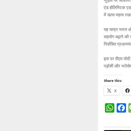
जुड़ाव पर आधारित ह
एंड होलिस्टिक एड
में खास महत्व रख
यह यात्रा भारत औ
सहयोग बढ़ाने की स
निर्वाचित प्रधानमं
इस पर पीएम मोदी 
पड़ोसी और भरोसेम
Share this:
X
W
h
a
at
c