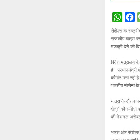
W
h
a
सेशेल्स के राष्ट्
at
c
राजकीय यात्रा पर
s
b
मजबूती देने की दि
A
o
विदेश मंत्रालय के
p
o
है। प्रधानमंत्री 
p
k
वर्षगांठ मना रहा 
भारतीय नौसेना के द
यात्रा के दौरान प
क्षेत्रों की समीक्
की नेशनल असेंबली
भारत और सेशेल्स 