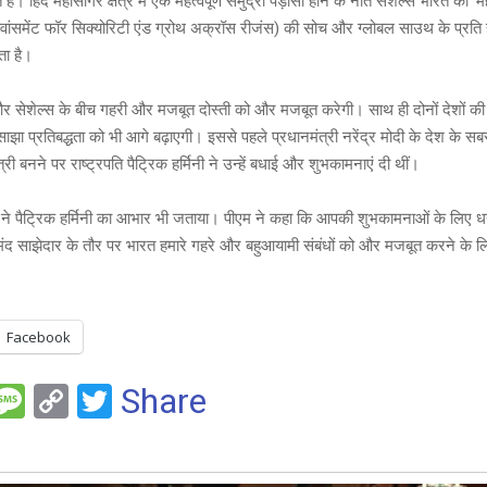
ैं। हिंद महासागर क्षेत्र में एक महत्वपूर्ण समुद्री पड़ोसी होने के नाते सेशेल्स भारत की ‘
वांसमेंट फॉर सिक्योरिटी एंड ग्रोथ अक्रॉस रीजंस) की सोच और ग्लोबल साउथ के प्रति हम
ता है।
र सेशेल्स के बीच गहरी और मजबूत दोस्ती को और मजबूत करेगी। साथ ही दोनों देशों की हर
ाझा प्रतिबद्धता को भी आगे बढ़ाएगी। इससे पहले प्रधानमंत्री नरेंद्र मोदी के देश के स
त्री बनने पर राष्ट्रपति पैट्रिक हर्मिनी ने उन्हें बधाई और शुभकामनाएं दी थीं।
ने पैट्रिक हर्मिनी का आभार भी जताया। पीएम ने कहा क‍ि आपकी शुभकामनाओं के लिए धन
ंद साझेदार के तौर पर भारत हमारे गहरे और बहुआयामी संबंधों को और मजबूत करने के लिए
Facebook
F
M
C
T
Share
es
o
wi
e
s
py
tt