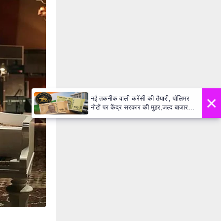
×
नई तकनीक वाली करेंसी की तैयारी, पॉलिमर
नोटों पर केंद्र सरकार की मुहर,जल्द बाजार में
दिखेंगे प्लास्टिक के ₹10 और ₹20 के नोट -
Daily Lok Manch PM Modi U