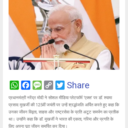
W
F
M
C
T
Share
h
a
es
o
wi
प्रधानमंत्री नरेंद्र मोदी ने सोशल मीडिया प्लेटफॉर्म ‘एक्स’ पर डॉ. श्यामा
at
ce
s
py
tt
प्रसाद मुखर्जी की 125वीं जयंती पर उन्हें श्रद्धांजलि अर्पित करते हुए कहा कि
s
b
a
Li
er
उनका जीवन विद्वता, साहस और राष्ट्रसेवा के प्रति अटूट समर्पण का प्रतीक
A
o
g
n
था। उन्होंने कहा कि डॉ. मुखर्जी ने भारत की एकता, गरिमा और प्रगति के
लिए अपना पूरा जीवन समर्पित कर दिया।