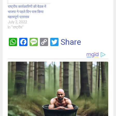
राष्ट्रीय कार्यकारिणी की बैठक में
भाजपा ने पहले दिन पास किया
महत्वपूर्ण प्रस्ताव
July 2, 2022
In "राष्ट्रीय"
W
F
M
C
T
Share
h
a
es
o
wi
at
ce
s
py
tt
s
b
a
Li
er
A
o
g
n
p
o
e
k
p
k