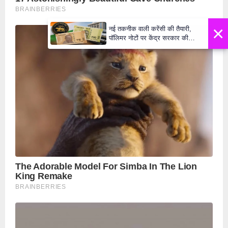
×
नई तकनीक वाली करेंसी की तैयारी,
पॉलिमर नोटों पर केंद्र सरकार की
मुहर,जल्द बाजार में दिखेंगे प्लास्टिक के
₹10 और ₹20 के नोट - Daily Lok
Manch PM Modi U