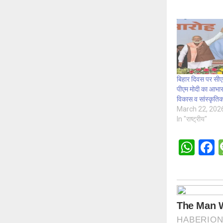
बिहार दिवस पर सीए
पीएम मोदी का आभार
विकास व सांस्कृतिक
March 22, 202
In "राष्ट्रीय"
W
h
a
at
c
s
b
A
o