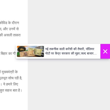
 कोविड के दौरान
ा, और उनमें से
ों की असली ताकत
×
नई तकनीक वाली करेंसी की तैयारी, पॉलिमर
 बिहार का गौरव
नोटों पर केंद्र सरकार की मुहर,जल्द बाजार में
दिखेंगे प्लास्टिक के ₹10 और ₹20 के नोट -
Daily Lok Manch PM Modi U
 मुख्यमंत्री के
ूलभूत सोच रही है,
ै। ये हमारे लिए
 बहुत सहज बात है।