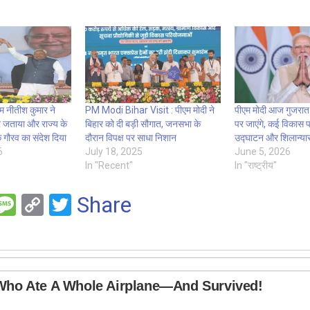
म नीतीश कुमार ने
PM Modi Bihar Visit : पीएम मोदी ने
पीएम मोदी आज गुजरात
 जताया और राज्य के
बिहार को दी बड़ी सौगात, जनसभा के
पर जाएंगे, कई विकास 
 गौरव का संदेश दिया
दौरान विपक्ष पर साधा निशान
उद्घाटन और शिलान्यास 
6
July 18, 2025
June 5, 2026
In "Recent"
In "राष्ट्रीय"
F
M
C
T
Share
es
o
wi
e
s
py
tt
a
Li
er
g
n