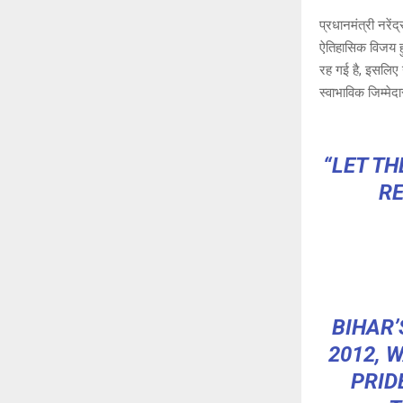
h
a
प्रधानमंत्री नरें
at
c
ऐतिहासिक विजय हुई
s
b
रह गई है, इसलिए 
A
o
स्वाभाविक जिम्मे
p
o
p
k
“LET TH
RE
BIHAR’
2012, 
PRID