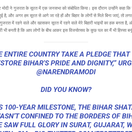
es
o
wi
द्र मोदी ने गुजरात के सूरत में एक जनसभा को संबोधित किया। इस दौरान उन्होंने कहा कि ब
e
s
py
tt
 है, और अगर हम सूरत से आगे जा रहे हों और बिहार के लोगों से मिले बिना जाएं, तो लगता
a
Li
er
गुजरात में रहने वाले और खासकर सूरत में रहने वाले मेरे बिहारी भाइयों का हक बनता है,
g
n
दारी भी बनती है कि आप लोगों के बीच आकर इस विजयोत्सव के कुछ पल का मैं भी हिस्सा बनू
e
k
E ENTIRE COUNTRY TAKE A PLEDGE THAT
STORE BIHAR'S PRIDE AND DIGNITY,” UR
@NARENDRAMODI
DID YOU KNOW?
S 100-YEAR MILESTONE, THE BIHAR SHAT
WASN’T CONFINED TO THE BORDERS OF BIH
E SAW FULL GLORY IN SURAT, GUJARAT, 