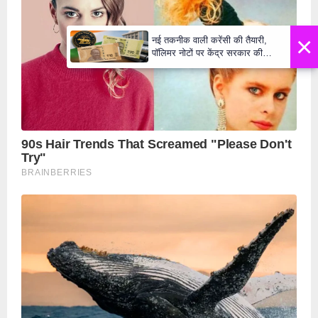
×
नई तकनीक वाली करेंसी की तैयारी,
पॉलिमर नोटों पर केंद्र सरकार की
मुहर,जल्द बाजार में दिखेंगे प्लास्टिक के
₹10 और ₹20 के नोट - Daily Lok
Manch PM Modi U