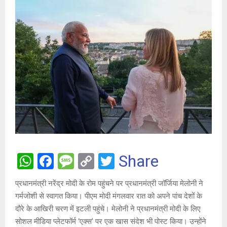
W
F
M
C
T
Share
h
a
es
o
wi
प्रधानमंत्री नरेंद्र मोदी के रोम पहुंचने पर प्रधानमंत्री जॉर्जिया मेलोनी ने
at
ce
s
py
tt
गर्मजोशी से स्वागत किया। पीएम मोदी मंगलवार रात को अपने पांच देशों के
s
b
a
Li
er
दौरे के आखिरी चरण में इटली पहुंचे। मेलोनी ने प्रधानमंत्री मोदी के लिए
A
o
g
n
सोशल मीडिया प्लेटफॉर्म ‘एक्स’ पर एक खास संदेश भी पोस्ट किया। उन्होंने