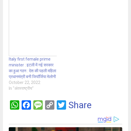
Italy first female prime
minister : इटली में नई सरकार
का हुआ गठन : देश की पहली महिला
प्रधानमंत्री बनी जियॉर्जिया मेलोनी
October 22, 2022
In "अंतरराष्ट्रीय"
W
F
M
C
T
Share
h
a
es
o
wi
at
ce
s
py
tt