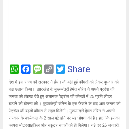
W
F
M
C
T
Share
h
a
es
o
wi
देश में इस राज्य की सरकार ने ईंधन की बढ़ी हुई कीमतों को लेकर बुधवार को
at
ce
s
py
tt
बड़ा एलान किया। ‌ झारखंड के मुख्यमंत्री हेमंत सोरेन ने अपने प्रदेश की
s
b
a
Li
er
जनता को तोहफा देते हुए अचानक पेट्रोल की कीमतों में 25 प्रति लीटर
A
o
g
n
घटाने की घोषणा की । ‌मुख्यमंत्री सोरेन के इस फैसले के बाद आम जनता को
पेट्रोल की बढ़ती कीमत से राहत मिलेगी। मुख्यमंत्री हेमंत सोरेन ने अपनी
p
o
e
k
सरकार के कार्यकाल के 2 साल पूरे होने पर यह घोषणा की है। हालांकि इसका
p
k
फायदा मोटरसाइकिल और स्कूटर सवारों को ही मिलेगा। नई दर 26 जनवरी,