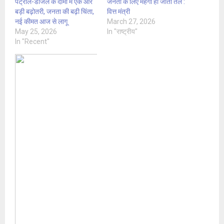
पेट्रोल-डीजल के दामों में एक और
जनता के लिए महंगा हो जाता तेल :
बड़ी बढ़ोतरी, जनता की बढ़ी चिंता,
वित्त मंत्री
नई कीमत आज से लागू
March 27, 2026
May 25, 2026
In "राष्ट्रीय"
In "Recent"