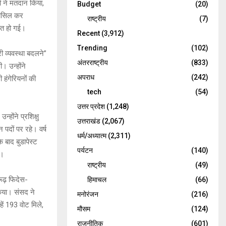
ं ने मतदान किया,
Budget
(20)
 हासिल कर
राष्ट्रीय
(7)
आत हो गई।
Recent
(3,912)
Trending
(102)
ी व्यवस्था बदलने”
अंतरराष्ट्रीय
(833)
। उन्होंने
अपराध
(242)
हंगेरियनों की
tech
(54)
उत्तर प्रदेश
(1,248)
होंने प्रशिक्षु
उत्तराखंड
(2,067)
 पदों पर रहे। वर्ष
धर्म/अध्यात्म
(2,311)
 बाद बुडापेस्ट
पर्यटन
(140)
ा।
राष्ट्रीय
(49)
ारूढ़ फिदेस-
हिमाचल
(66)
किया। संसद ने
मनोरंजन
(216)
हें 193 वोट मिले,
मौसम
(124)
राजनीतिक
(601)