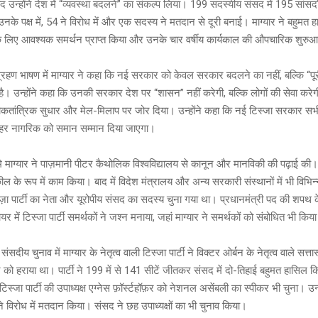
e
s
py
tt
 उन्होंने देश में “व्यवस्था बदलने” का संकल्प लिया। 199 सदस्यीय संसद में 195 सांसदो
a
Li
er
उनके पक्ष में, 54 ने विरोध में और एक सदस्य ने मतदान से दूरी बनाई। माग्यार ने बहुमत
g
n
के लिए आवश्यक समर्थन प्राप्त किया और उनके चार वर्षीय कार्यकाल की औपचारिक शुरु
e
k
्रहण भाषण में माग्यार ने कहा कि नई सरकार को केवल सरकार बदलने का नहीं, बल्कि “पूर
ै। उन्होंने कहा कि उनकी सरकार देश पर “शासन” नहीं करेगी, बल्कि लोगों की सेवा करेगी
लोकतांत्रिक सुधार और मेल-मिलाप पर जोर दिया। उन्होंने कहा कि नई टिस्जा सरकार सभी 
हर नागरिक को समान सम्मान दिया जाएगा।
्मे माग्यार ने पाज़मानी पीटर कैथोलिक विश्वविद्यालय से कानून और मानविकी की पढ़ाई की। उन्
 के रूप में काम किया। बाद में विदेश मंत्रालय और अन्य सरकारी संस्थानों में भी विभिन्न
िस्ज़ा पार्टी का नेता और यूरोपीय संसद का सदस्य चुना गया था। प्रधानमंत्री पद की शपथ के
यर में टिस्जा पार्टी समर्थकों ने जश्न मनाया, जहां माग्यार ने समर्थकों को संबोधित भी किय
ंसदीय चुनाव में माग्यार के नेतृत्व वाली टिस्जा पार्टी ने विक्टर ओर्बन के नेतृत्व वाले सत्त
को हराया था। पार्टी ने 199 में से 141 सीटें जीतकर संसद में दो-तिहाई बहुमत हासिल 
टिस्जा पार्टी की उपाध्यक्ष एग्नेस फ़ॉर्स्टहॉफ़र को नेशनल असेंबली का स्पीकर भी चुना। उन्
े विरोध में मतदान किया। संसद ने छह उपाध्यक्षों का भी चुनाव किया।