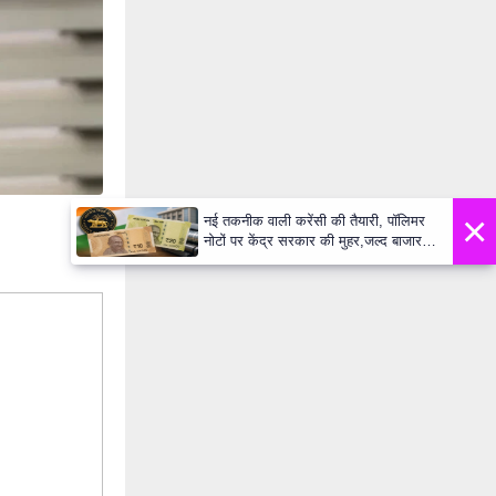
×
नई तकनीक वाली करेंसी की तैयारी, पॉलिमर
नोटों पर केंद्र सरकार की मुहर,जल्द बाजार में
दिखेंगे प्लास्टिक के ₹10 और ₹20 के नोट -
Daily Lok Manch PM Modi U