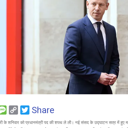
F
M
C
T
Share
es
o
wi
हंगरी के शनिवार को प्रधानमंत्री पद की शपथ ले ली। नई संसद के उद्घाटन सत्र में हुए म