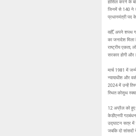
at
c
हासिल करने के बाद
s
b
जिनमें से 140 ने 
A
o
प्रधानमंत्री पद 
p
o
वहीँ, अपने शपथ ग
p
k
का जनादेश मिला ह
राष्ट्रीय एकता, 
सरकार होगी और 
मार्च 1981 में जन
न्यायाधीश और वकील
2024 में उन्हें त
स्थित कोसुथ स्क्वा
12 अप्रैल को हुए स
केडीएनपी गठबंधन 
उद्घाटन सत्र में 
जबकि दो सांसदों न