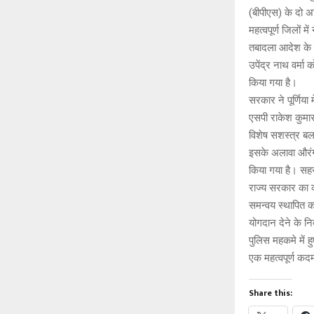
at
c
(बीपीएस) के दो अ
s
b
महत्वपूर्ण जिलों 
A
o
तबादला आदेश के त
उपेंद्र नाथ वर्म
p
o
किया गया है।
p
k
सरकार ने पूर्णिया
एसपी राकेश कुमार
विशेष सशस्त्र बल,
इसके अलावा औरंगा
किया गया है। सहरस
राज्य सरकार का क
समन्वय स्थापित क
योगदान देने के निर
पुलिस महकमे में 
एक महत्वपूर्ण कद
Share this: