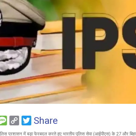
F
M
C
T
Share
es
o
wi
ुलिस प्रशासन में बड़ा फेरबदल करते हुए भारतीय पुलिस सेवा (आईपीएस) के 27 और बिहा