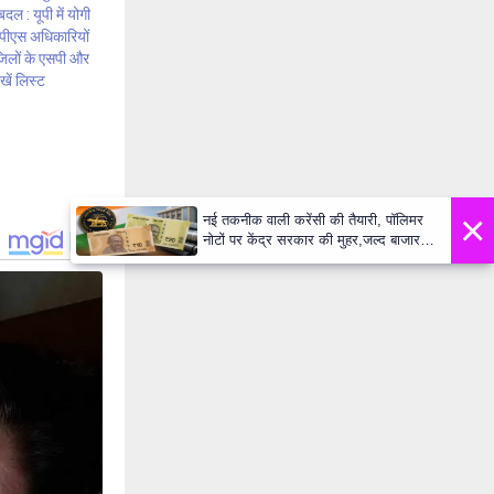
दल : यूपी में योगी
पीएस अधिकारियों
जिलों के एसपी और
खें लिस्ट
×
नई तकनीक वाली करेंसी की तैयारी, पॉलिमर
नोटों पर केंद्र सरकार की मुहर,जल्द बाजार में
दिखेंगे प्लास्टिक के ₹10 और ₹20 के नोट -
Daily Lok Manch PM Modi U