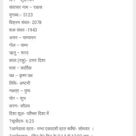
p
o
e
k
संवत्सर नाम – राक्षस
युगाब्दः- 5123
p
k
विक्रम संवत- 2078
शक संवत -1943
अयन – याम्यायन
गोल – याम्य
ऋतु – शरद
काल (राहु)- उत्तर दिशा
मास – कार्तिक
पक्ष – कृष्ण पक्ष
तिथि- अष्टमी
नक्षत्र – पुष्य
योग – शुभ
करण- कौलव
दिशा शूल- पश्चिम दिशा में
?सूर्योदय- 6:25
?आनेवाला व्रत:- रम्भा एकादशी व्रत सर्वेषां- सोमवार ।