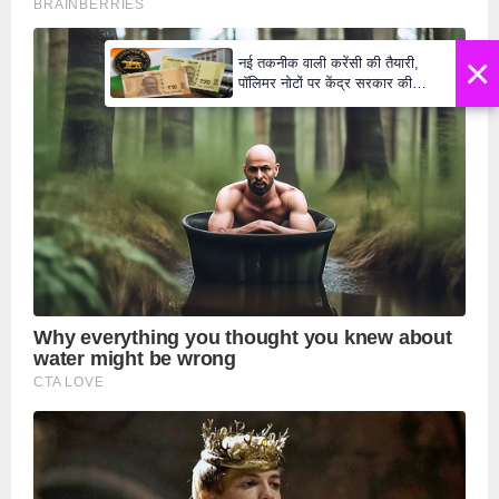
×
नई तकनीक वाली करेंसी की तैयारी,
पॉलिमर नोटों पर केंद्र सरकार की
मुहर,जल्द बाजार में दिखेंगे प्लास्टिक के
₹10 और ₹20 के नोट - Daily Lok
Manch PM Modi U