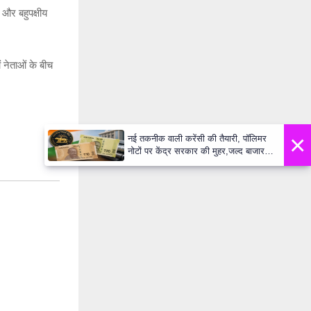
ं और बहुपक्षीय
ं नेताओं के बीच
×
नई तकनीक वाली करेंसी की तैयारी, पॉलिमर
नोटों पर केंद्र सरकार की मुहर,जल्द बाजार में
दिखेंगे प्लास्टिक के ₹10 और ₹20 के नोट -
Daily Lok Manch PM Modi U