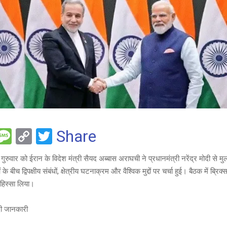
F
M
C
T
Share
es
o
wi
ें गुरुवार को ईरान के विदेश मंत्री सैयद अब्बास अराघची ने प्रधानमंत्री नरेंद्र मोदी से
e
s
py
tt
के बीच द्विपक्षीय संबंधों, क्षेत्रीय घटनाक्रम और वैश्विक मुद्दों पर चर्चा हुई। बैठक में ब्रिक
a
Li
er
ी हिस्सा लिया।
g
n
दी जानकारी
e
k