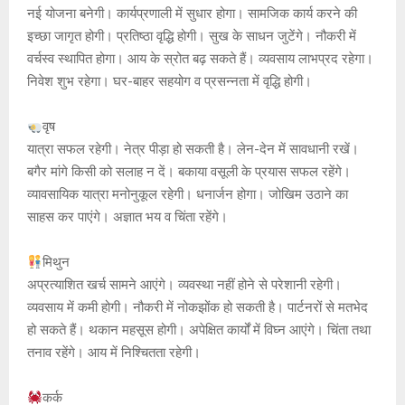
at
ce
s
py
tt
नई योजना बनेगी। कार्यप्रणाली में सुधार होगा। सामजिक कार्य करने की
s
b
a
Li
er
इच्छा जागृत होगी। प्रतिष्ठा वृद्धि होगी। सुख के साधन जुटेंगे। नौकरी में
A
o
g
n
वर्चस्व स्थापित होगा। आय के स्रोत बढ़ सकते हैं। व्यवसाय लाभप्रद रहेगा।
निवेश शुभ रहेगा। घर-बाहर सहयोग व प्रसन्नता में वृद्धि होगी।
p
o
e
k
p
k
वृष
यात्रा सफल रहेगी। नेत्र पीड़ा हो सकती है। लेन-देन में सावधानी रखें।
बगैर मांगे किसी को सलाह न दें। बकाया वसूली के प्रयास सफल रहेंगे।
व्यावसायिक यात्रा मनोनुकूल रहेगी। धनार्जन होगा। जोखिम उठाने का
साहस कर पाएंगे। अज्ञात भय व चिंता रहेंगे।
मिथुन
अप्रत्याशित खर्च सामने आएंगे। व्यवस्था नहीं होने से परेशानी रहेगी।
व्यवसाय में कमी होगी। नौकरी में नोकझोंक हो सकती है। पार्टनरों से मतभेद
हो सकते हैं। थकान महसूस होगी। अपेक्षित कार्यों में विघ्न आएंगे। चिंता तथा
तनाव रहेंगे। आय में निश्चितता रहेगी।
कर्क