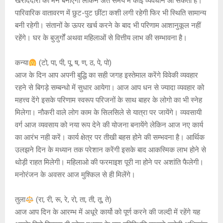
खरीददारी का मन बनाएंगी लेकिन अंत समय मे कोई व्यवधान आ सकता है।
पारिवारिक वातावरण में छुट-पुट छींटा कशी लगी रहेगी फिर भी स्थिति सामान्य
बनी रहेगी। संतानों के ऊपर खर्च करने के बाद भी परिणाम आशानुकूल नहीं
रहेंगे। घर के बुजुर्गों अथवा महिलाओं से वित्तीय लाभ की सम्भावना है।
कन्या
(टो, पा, पी, पू, ष, ण, ठ, पे, पो)
आज के दिन आप अपनी बुद्धि का सही जगह इस्तेमाल करेंगे विवेकी व्यवहार
रहने से बिगड़े सम्बन्धो में सुधार आयेगा। आज आप धन से ज्यादा व्यवहार को
महत्त्व देंगे इसके परिणाम स्वरूप परिजनों के साथ बाहर के लोगो का भी स्नेह
मिलेगा। नौकरी वाले लोग काम के सिलसिले से यात्रा पर जायेंगे। व्यवसायी
वर्ग आज व्यवसाय को नया रूप देने की योजना बनायेंगे लेकिन आज नए कार्य
का आरंभ नही करें। कार्य क्षेत्र पर तीखी बहस होने की सम्भवना है। आर्थिक
उलझने दिन के मध्यान तक परेशान करेंगी इसके बाद आकस्मिक लाभ होने से
थोड़ी राहत मिलेगी। महिलाओ की फरमाइश पूरी ना होने पर अशांति फैलेगी।
मनोरंजन के अवसर आज मुश्किल से ही मिलेंगे।
तुला
(रा, री, रू, रे, रो, ता, ती, तू, ते)
आज आप दिन के आरम्भ में अधूरे कार्यो को पूर्ण करने की जल्दी में रहेंगे यह