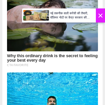
×
नई तकनीक वाली करेंसी की तैयारी,
पॉलिमर नोटों पर केंद्र सरकार की
मुहर,जल्द बाजार में दिखेंगे प्लास्टिक के
₹10 और ₹20 के नोट - Daily Lok
Manch PM Modi U