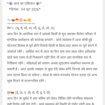
at
ce
s
py
tt
*
आज का राशिफल
*
s
b
a
Li
er
*दिनांक : 04 जून 2026*
A
o
g
n
p
o
e
k
मेष
(चू, चे, चो, ला, ली, लू, ले, लो, अ)
p
k
आज दिन के आरंभिक भाग में आपको किसी से शुभ समचार मिलेगा परिवार में
मांगलिक कार्यक्रम की रूपरेखा बनाएंगे। कार्य व्यवसाय में आज सोची हुई
योजनाएं विलम्ब से पूर्ण होंगी जिससे किसी से किया वादा समय पर पूर्ण करने में
असमर्थ रहेंगे। आर्थिक रूप से आज का दिन कम लाभ वाला रहेगा अधिकांश
खर्च जमा रकम से ही निकालने पड़ेंगे फिर भी आज आप मानसिक रूप से
निश्चिन्त रहेंगे। महिलाओं को स्वसन अथवा मूत्राशय सम्बन्धित समस्या हो
सकती है। आज आपके व्यवहार से कुछ ऐसे संबंध बनेंगे जिनसे लंबे समय तक
लाभ प्राप्त किया जा सकेगा। संध्या के समय मनपसंद भोजन वस्त्र एवं अन्य
सुख मिलने से प्रसन्नचित रहेंगे।
वृष
(ई, ऊ, ए, ओ, वा, वी, वू, वे, वो)
आज दिन के पूर्वार्ध में आप भविष्य को लेकर चिंतित रहेंगे मानसिक चंचलता
सही निर्णय नहीं लेने देगी। कार्य व्यवसाय की स्थिति भी गंभीर रहेगी लाभ के