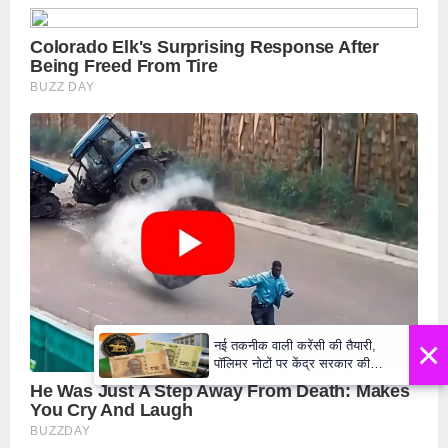
×
नई तकनीक वाली करेंसी की तैयारी,
पॉलिमर नोटों पर केंद्र सरकार की
मुहर,जल्द बाजार में दिखेंगे प्लास्टिक के
₹10 और ₹20 के नोट - Daily Lok
Manch PM Modi U