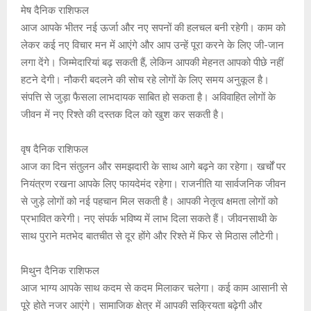
at
ce
s
py
tt
मेष दैनिक राशिफल
s
b
a
Li
er
आज आपके भीतर नई ऊर्जा और नए सपनों की हलचल बनी रहेगी। काम को
A
o
g
n
लेकर कई नए विचार मन में आएंगे और आप उन्हें पूरा करने के लिए जी-जान
लगा देंगे। जिम्मेदारियां बढ़ सकती हैं, लेकिन आपकी मेहनत आपको पीछे नहीं
p
o
e
k
हटने देगी। नौकरी बदलने की सोच रहे लोगों के लिए समय अनुकूल है।
p
k
संपत्ति से जुड़ा फैसला लाभदायक साबित हो सकता है। अविवाहित लोगों के
जीवन में नए रिश्ते की दस्तक दिल को खुश कर सकती है।
वृष दैनिक राशिफल
आज का दिन संतुलन और समझदारी के साथ आगे बढ़ने का रहेगा। खर्चों पर
नियंत्रण रखना आपके लिए फायदेमंद रहेगा। राजनीति या सार्वजनिक जीवन
से जुड़े लोगों को नई पहचान मिल सकती है। आपकी नेतृत्व क्षमता लोगों को
प्रभावित करेगी। नए संपर्क भविष्य में लाभ दिला सकते हैं। जीवनसाथी के
साथ पुराने मतभेद बातचीत से दूर होंगे और रिश्ते में फिर से मिठास लौटेगी।
मिथुन दैनिक राशिफल
आज भाग्य आपके साथ कदम से कदम मिलाकर चलेगा। कई काम आसानी से
पूरे होते नजर आएंगे। सामाजिक क्षेत्र में आपकी सक्रियता बढ़ेगी और