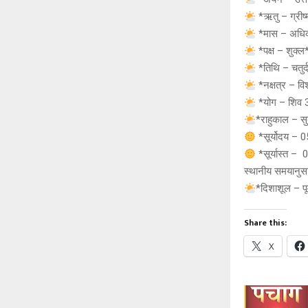
*ऋतु – ग्रीष
*मास – अधिक 
*पक्ष – शुक्ल
*तिथि – चतुर्द
*नक्षत्र – व
*योग – शिव 31
*राहुकाल – स
*सूर्योदय – 
*सूर्यास्त – 
स्थानीय समयानुसार
*दिशाशूल – पूर
Share this:
X