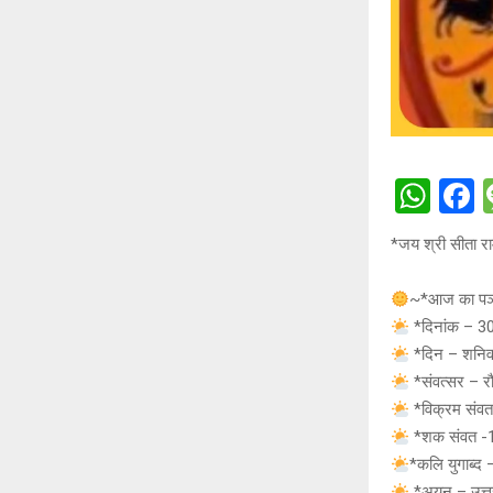
W
h
a
*जय श्री सीता र
at
c
s
b
~*आज का पञ्
A
o
*दिनांक – 3
*दिन – शनिव
p
o
*संवत्सर – रौ
p
k
*विक्रम संव
*शक संवत -
*कलि युगाब्द
*अयन – उत्त