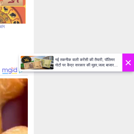
चांग
×
नई तकनीक वाली करेंसी की तैयारी, पॉलिमर
नोटों पर केंद्र सरकार की मुहर,जल्द बाजार में
दिखेंगे प्लास्टिक के ₹10 और ₹20 के नोट -
Daily Lok Manch PM Modi U