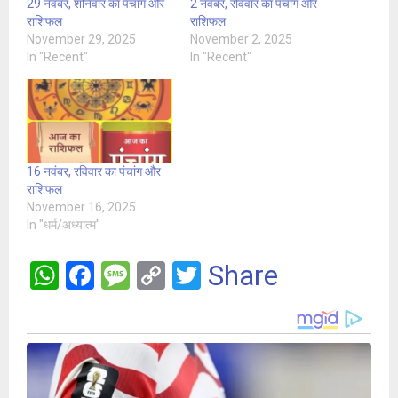
29 नवंबर, शनिवार का पंचांग और
2 नवंबर, रविवार का पंचांग और
राशिफल
राशिफल
November 29, 2025
November 2, 2025
In "Recent"
In "Recent"
16 नवंबर, रविवार का पंचांग और
राशिफल
November 16, 2025
In "धर्म/अध्यात्म"
W
F
M
C
T
Share
h
a
es
o
wi
at
ce
s
py
tt
s
b
a
Li
er
A
o
g
n