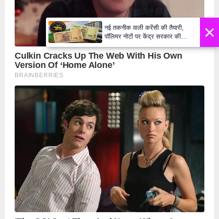
×
नई तकनीक वाली करेंसी की तैयारी,
पॉलिमर नोटों पर केंद्र सरकार की
मुहर,जल्द बाजार में दिखेंगे प्लास्टिक के
₹10 और ₹20 के नोट - Daily Lok
Manch PM Modi U