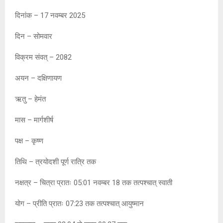
at
ce
s
py
tt
दिनांक – 17 नवम्बर 2025
s
b
a
Li
er
A
o
g
n
दिन – सोमवार
p
o
e
k
विक्रम संवत् – 2082
p
k
अयन – दक्षिणायण
ऋतु – हेमंत
मास – मार्गशीर्ष
पक्ष – कृष्ण
तिथि – त्रयोदशी पूर्ण रात्रि तक
नक्षत्र – चित्रा प्रातः 05:01 नवम्बर 18 तक तत्पश्चात् स्वाती
योग – प्रीति प्रातः 07:23 तक तत्पश्चात् आयुष्मान