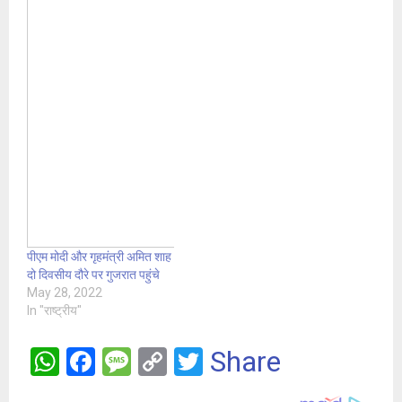
पीएम मोदी और गृहमंत्री अमित शाह
दो दिवसीय दौरे पर गुजरात पहुंचे
May 28, 2022
In "राष्ट्रीय"
W
F
M
C
T
Share
h
a
es
o
wi