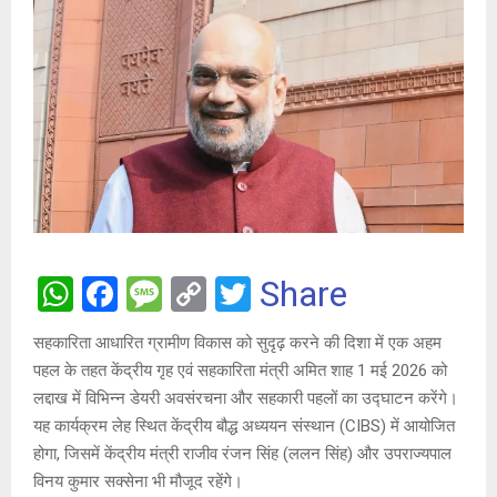
W
F
M
C
T
Share
h
a
es
o
wi
सहकारिता आधारित ग्रामीण विकास को सुदृढ़ करने की दिशा में एक अहम
at
ce
s
py
tt
पहल के तहत केंद्रीय गृह एवं सहकारिता मंत्री अमित शाह 1 मई 2026 को
s
b
a
Li
er
लद्दाख में विभिन्न डेयरी अवसंरचना और सहकारी पहलों का उद्घाटन करेंगे।
A
o
g
n
यह कार्यक्रम लेह स्थित केंद्रीय बौद्ध अध्ययन संस्थान (CIBS) में आयोजित
होगा, जिसमें केंद्रीय मंत्री राजीव रंजन सिंह (ललन सिंह) और उपराज्यपाल
p
o
e
k
विनय कुमार सक्सेना भी मौजूद रहेंगे।