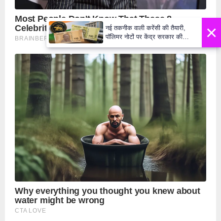
×
नई तकनीक वाली करेंसी की तैयारी,
पॉलिमर नोटों पर केंद्र सरकार की
मुहर,जल्द बाजार में दिखेंगे प्लास्टिक के
₹10 और ₹20 के नोट - Daily Lok
Manch PM Modi U