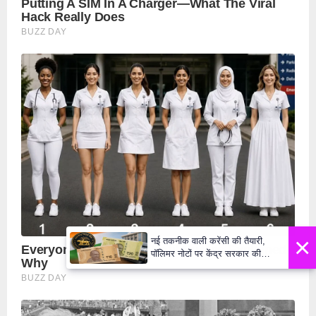
×
नई तकनीक वाली करेंसी की तैयारी,
पॉलिमर नोटों पर केंद्र सरकार की
मुहर,जल्द बाजार में दिखेंगे प्लास्टिक के
₹10 और ₹20 के नोट - Daily Lok
Manch PM Modi U