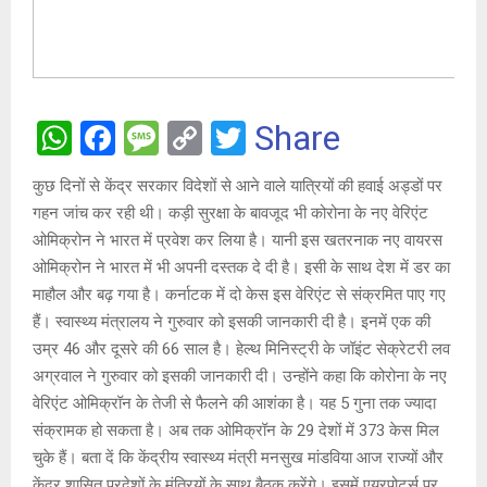
W
F
M
C
T
Share
h
a
es
o
wi
कुछ दिनों से केंद्र सरकार विदेशों से आने वाले यात्रियों की हवाई अड्डों पर
at
ce
s
py
tt
गहन जांच कर रही थी। कड़ी सुरक्षा के बावजूद भी कोरोना के नए वेरिएंट
s
b
a
Li
er
ओमिक्रोन ने भारत में प्रवेश कर लिया है। यानी इस खतरनाक नए वायरस
A
o
g
n
ओमिक्रोन ने भारत में भी अपनी दस्तक दे दी है। इसी के साथ देश में डर का
माहौल और बढ़ गया है। कर्नाटक में दो केस इस वेरिएंट से संक्रमित पाए गए
p
o
e
k
हैं। स्वास्थ्य मंत्रालय ने गुरुवार को इसकी जानकारी दी है। इनमें एक की
p
k
उम्र 46 और दूसरे की 66 साल है। हेल्थ मिनिस्ट्री के जॉइंट सेक्रेटरी लव
अग्रवाल ने गुरुवार को इसकी जानकारी दी। उन्होंने कहा कि कोरोना के नए
वेरिएंट ओमिक्रॉन के तेजी से फैलने की आशंका है। यह 5 गुना तक ज्यादा
संक्रामक हो सकता है। अब तक ओमिक्रॉन के 29 देशों में 373 केस मिल
चुके हैं। बता दें कि केंद्रीय स्वास्थ्य मंत्री मनसुख मांडविया आज राज्यों और
केंद्र शासित प्रदेशों के मंत्रियों के साथ बैठक करेंगे। इसमें एयरपोर्ट्स पर