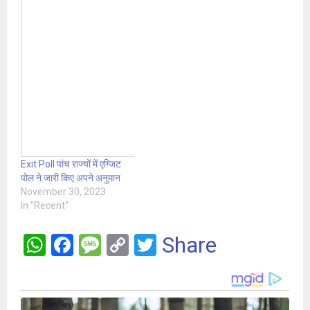
Exit Poll पांच राज्यों में एग्जिट
पोल ने जारी किए अपने अनुमान
November 30, 2023
In "Recent"
W
F
M
C
T
Share
h
a
es
o
wi
at
ce
s
py
tt