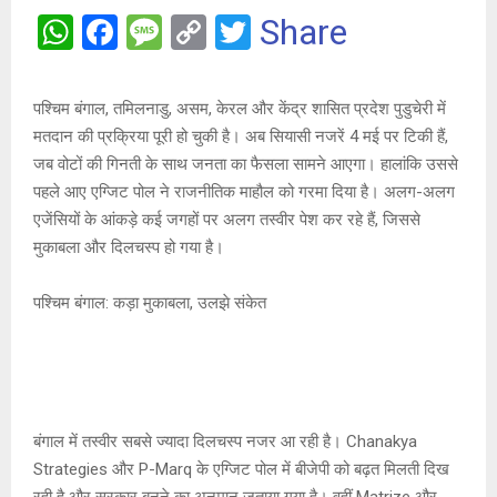
W
F
M
C
T
Share
h
a
es
o
wi
at
ce
s
py
tt
पश्चिम बंगाल, तमिलनाडु, असम, केरल और केंद्र शासित प्रदेश पुडुचेरी में
s
b
a
Li
er
मतदान की प्रक्रिया पूरी हो चुकी है। अब सियासी नजरें 4 मई पर टिकी हैं,
A
o
g
n
जब वोटों की गिनती के साथ जनता का फैसला सामने आएगा। हालांकि उससे
पहले आए एग्जिट पोल ने राजनीतिक माहौल को गरमा दिया है। अलग-अलग
p
o
e
k
एजेंसियों के आंकड़े कई जगहों पर अलग तस्वीर पेश कर रहे हैं, जिससे
p
k
मुकाबला और दिलचस्प हो गया है।
पश्चिम बंगाल: कड़ा मुकाबला, उलझे संकेत
बंगाल में तस्वीर सबसे ज्यादा दिलचस्प नजर आ रही है। Chanakya
Strategies और P-Marq के एग्जिट पोल में बीजेपी को बढ़त मिलती दिख
रही है और सरकार बनने का अनुमान जताया गया है। वहीं Matrize और