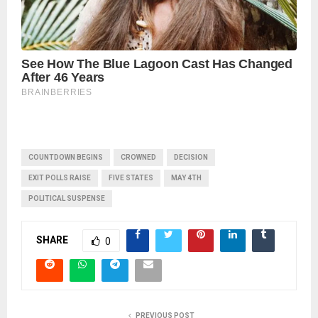
COUNTDOWN BEGINS
CROWNED
DECISION
EXIT POLLS RAISE
FIVE STATES
MAY 4TH
POLITICAL SUSPENSE
SHARE
0
PREVIOUS POST