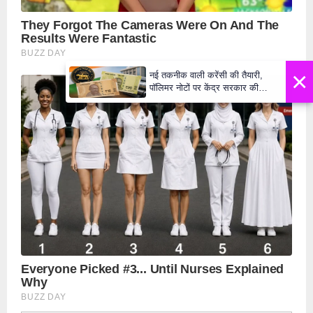
×
नई तकनीक वाली करेंसी की तैयारी,
पॉलिमर नोटों पर केंद्र सरकार की
मुहर,जल्द बाजार में दिखेंगे प्लास्टिक के
₹10 और ₹20 के नोट - Daily Lok
Manch PM Modi U