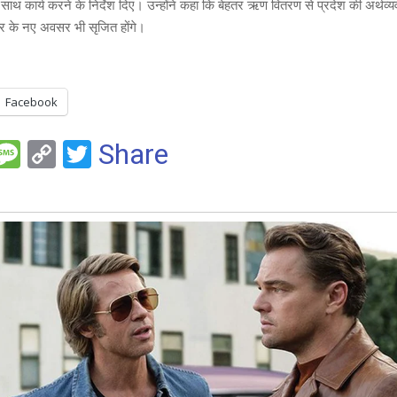
ाथ कार्य करने के निर्देश दिए। उन्होंने कहा कि बेहतर ऋण वितरण से प्रदेश की अर्थव्य
र के नए अवसर भी सृजित होंगे।
Facebook
F
M
C
T
Share
es
o
wi
e
s
py
tt
a
Li
er
g
n
e
k