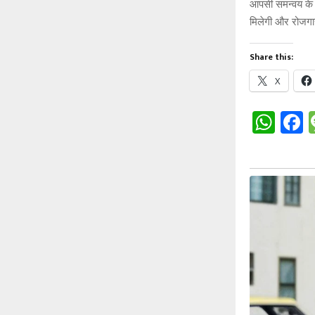
आपसी समन्वय के स
मिलेगी और रोजगा
Share this:
X
W
h
a
at
c
s
b
A
o
p
o
p
k