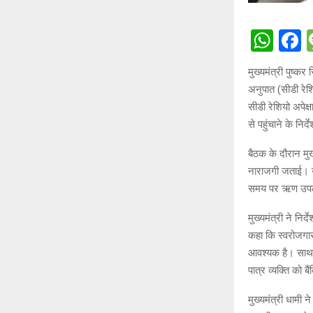
W
h
a
मुख्यमंत्री पुष्क
at
c
अनुपात (सीडी रेशि
s
b
सीडी रेशियो अपेक
A
o
से पहुंचाने के निर्
p
o
बैठक के दौरान मुख
p
k
नाराजगी जताई। उन
समय पर ऋण उपलब्
मुख्यमंत्री ने निर
कहा कि स्वरोजगार
आवश्यक है। साथ ह
पात्र व्यक्ति को ब
मुख्यमंत्री धामी 