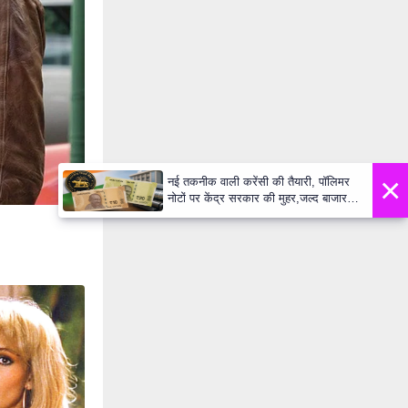
×
नई तकनीक वाली करेंसी की तैयारी, पॉलिमर
नोटों पर केंद्र सरकार की मुहर,जल्द बाजार में
दिखेंगे प्लास्टिक के ₹10 और ₹20 के नोट -
Daily Lok Manch PM Modi U