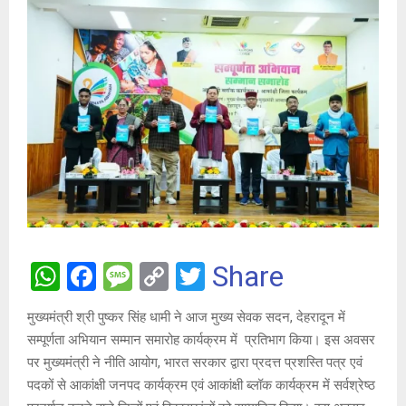
W
F
M
C
T
Share
h
a
es
o
wi
मुख्यमंत्री श्री पुष्कर सिंह धामी ने आज मुख्य सेवक सदन, देहरादून में
at
ce
s
py
tt
सम्पूर्णता अभियान सम्मान समारोह कार्यक्रम में प्रतिभाग किया। इस अवसर
s
b
a
Li
er
पर मुख्यमंत्री ने नीति आयोग, भारत सरकार द्वारा प्रदत्त प्रशस्ति पत्र एवं
A
o
g
n
पदकों से आकांक्षी जनपद कार्यक्रम एवं आकांक्षी ब्लॉक कार्यक्रम में सर्वश्रेष्ठ