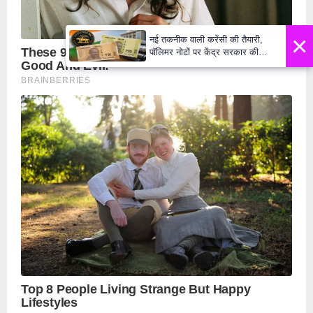
×
नई तकनीक वाली करेंसी की तैयारी,
पॉलिमर नोटों पर केंद्र सरकार की
मुहर,जल्द बाजार में दिखेंगे प्लास्टिक के
₹10 और ₹20 के नोट - Daily Lok
Manch PM Modi U