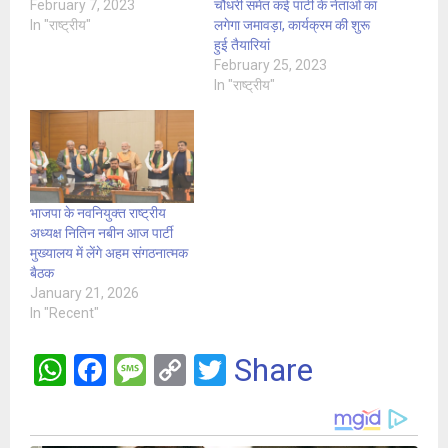
February 7, 2023
चौधरी समेत कई पार्टी के नेताओं का
In "राष्ट्रीय"
लगेगा जमावड़ा, कार्यक्रम की शुरू
हुई तैयारियां
February 25, 2023
In "राष्ट्रीय"
भाजपा के नवनियुक्त राष्ट्रीय
अध्यक्ष नितिन नबीन आज पार्टी
मुख्यालय में लेंगे अहम संगठनात्मक
बैठक
January 21, 2026
In "Recent"
W
F
M
C
T
Share
h
a
es
o
wi
at
ce
s
py
tt