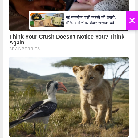
×
नई तकनीक वाली करेंसी की तैयारी,
पॉलिमर नोटों पर केंद्र सरकार की
मुहर,जल्द बाजार में दिखेंगे प्लास्टिक के
₹10 और ₹20 के नोट - Daily Lok
Manch PM Modi U