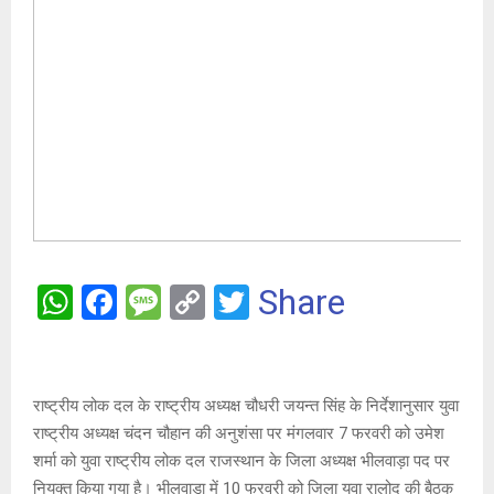
W
F
M
C
T
Share
h
a
es
o
wi
at
ce
s
py
tt
s
b
a
Li
er
राष्ट्रीय लोक दल के राष्ट्रीय अध्यक्ष चौधरी जयन्त सिंह के निर्देशानुसार युवा
A
o
g
n
राष्ट्रीय अध्यक्ष चंदन चौहान की अनुशंसा पर मंगलवार 7 फरवरी को उमेश
शर्मा को युवा राष्ट्रीय लोक दल राजस्थान के जिला अध्यक्ष भीलवाड़ा पद पर
p
o
e
k
नियुक्त किया गया है। भीलवाड़ा में 10 फरवरी को जिला युवा रालोद की बैठक