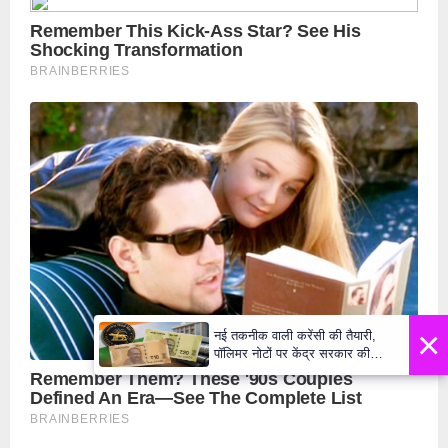
×
नई तकनीक वाली करेंसी की तैयारी,
पॉलिमर नोटों पर केंद्र सरकार की
मुहर,जल्द बाजार में दिखेंगे प्लास्टिक के
₹10 और ₹20 के नोट - Daily Lok
Manch PM Modi U