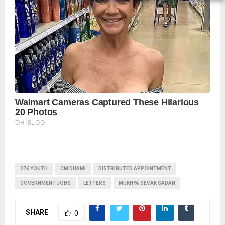
₹10 और ₹20 के नोट - Daily Lok
Manch PM Modi U
276 YOUTH
CM DHAMI
DISTRIBUTED APPOINTMENT
GOVERNMENT JOBS
LETTERS
MUKHYA SEVAK SADAN
SHARE
0