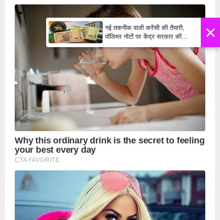
×
नई तकनीक वाली करेंसी की तैयारी,
पॉलिमर नोटों पर केंद्र सरकार की
मुहर,जल्द बाजार में दिखेंगे प्लास्टिक के
₹10 और ₹20 के नोट - Daily Lok
Manch PM Modi U