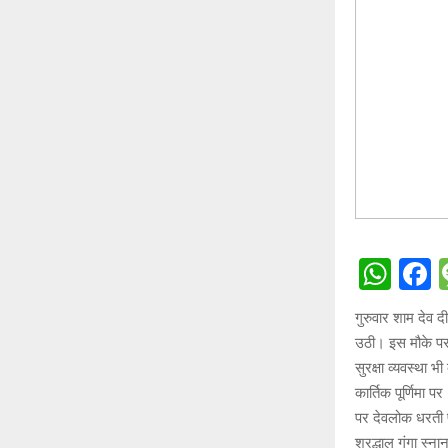
W
h
a
गुरुवार शाम देव 
at
c
उठी। इस मौके पर 
s
b
सुरक्षा व्यवस्था भ
A
o
कार्तिक पूर्णिमा
पर देवलोक धरती पर
p
o
श्रद्धालु गंगा स्न