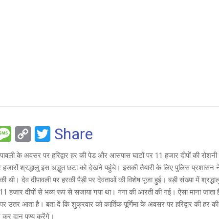
F
M
C
T
Share
es
o
wi
दीपावली के अवसर पर हरिद्वार हर की पेड और आसपास घाटों पर 11 हजार दीपों की रोशनी
e
s
py
tt
हजारों श्रद्धालु इस अद्भुत छटा को देखने पहुंचे। इसकी तैयारी के लिए पुलिस प्रशासन
a
Li
er
ी की थी। ‌देव दीपावली पर हरकी पैड़ी पर देवताओं की विशेष पूजा हुई। बड़ी संख्या में श्रद्धालु 
g
n
 पर 11 हजार दीयों से भव्य रूप से सजाया गया था। गंगा की आरती की गई। ऐसा माना जाता ह
 उतर आता है। बता दें कि शुक्रवार को कार्तिक पूर्णिमा के अवसर पर हरिद्वार की हर की प
e
k
ान कर दान पुण्य करेंगे।