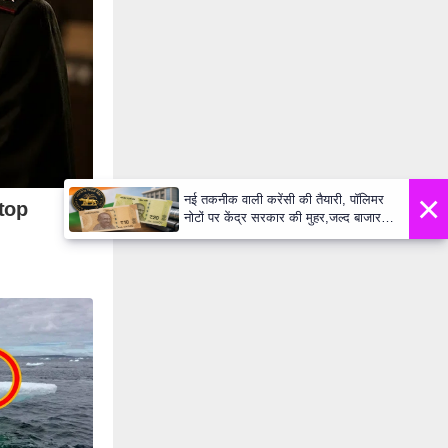
×
नई तकनीक वाली करेंसी की तैयारी, पॉलिमर
नोटों पर केंद्र सरकार की मुहर,जल्द बाजार में
दिखेंगे प्लास्टिक के ₹10 और ₹20 के नोट -
Daily Lok Manch PM Modi U