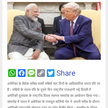
W
F
M
C
T
Share
h
a
es
o
wi
अमेरिका के विदेश सचिव मार्को रुबियो चार दिनों के आधिकारिक भारत दौरे पर
at
ce
s
py
tt
हैं। रुबियो के भारत दौरे के दूसरे दिन राष्ट्रीय राजधानी नई दिल्ली में
s
b
a
Li
er
अमेरिकी दूतावास के राष्ट्रीय दिवस स्वागत समारोह का आयोजन किया गया।
A
o
g
n
समारोह में भारत में अमेरिका के राजदूत सर्जियो गोर ने अपनी स्पीच के दौरान
अमेरिकी राष्ट्रपति डोनाल्ड ट्रंप का फोन रिसीव किया। बातचीत के दौरान