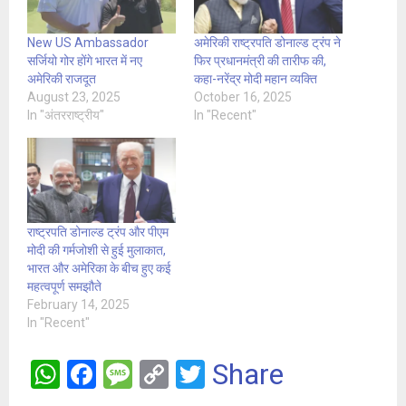
New US Ambassador
अमेरिकी राष्ट्रपति डोनाल्ड ट्रंप ने
सर्जियो गोर होंगे भारत में नए
फिर प्रधानमंत्री की तारीफ की,
अमेरिकी राजदूत
कहा-नरेंद्र मोदी महान व्यक्ति
August 23, 2025
October 16, 2025
In "अंतरराष्ट्रीय"
In "Recent"
राष्ट्रपति डोनाल्ड ट्रंप और पीएम
मोदी की गर्मजोशी से हुई मुलाकात,
भारत और अमेरिका के बीच हुए कई
महत्वपूर्ण समझौते
February 14, 2025
In "Recent"
W
F
M
C
T
Share
h
a
es
o
wi