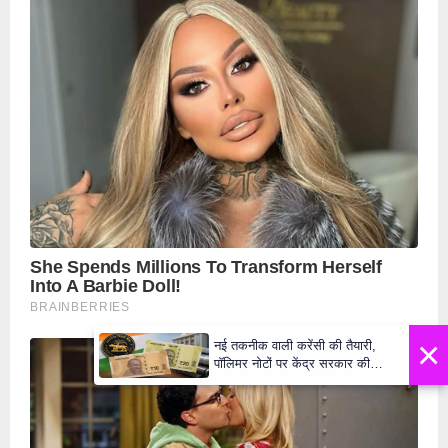
×
नई तकनीक वाली करेंसी की तैयारी,
पॉलिमर नोटों पर केंद्र सरकार की
मुहर,जल्द बाजार में दिखेंगे प्लास्टिक के
₹10 और ₹20 के नोट - Daily Lok
Manch PM Modi U