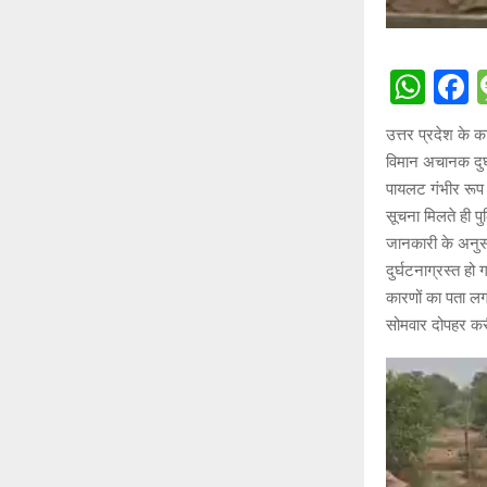
W
h
a
उत्तर प्रदेश के 
at
c
विमान अचानक दुर्घ
s
b
पायलट गंभीर रूप 
A
o
सूचना मिलते ही 
जानकारी के अनुसा
p
o
दुर्घटनाग्रस्त ह
p
k
कारणों का पता लगा
सोमवार दोपहर कर