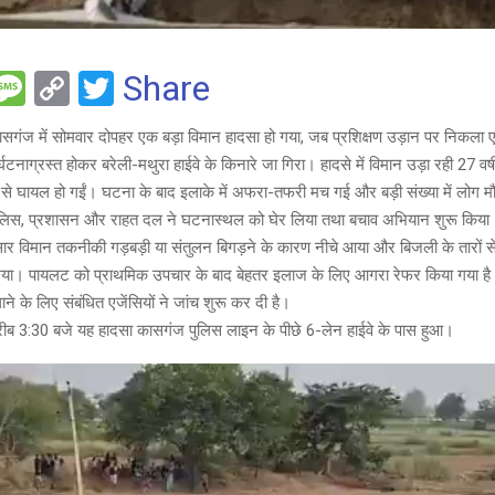
F
M
C
T
Share
es
o
wi
कासगंज में सोमवार दोपहर एक बड़ा विमान हादसा हो गया, जब प्रशिक्षण उड़ान पर निकला 
e
s
py
tt
टनाग्रस्त होकर बरेली-मथुरा हाईवे के किनारे जा गिरा। हादसे में विमान उड़ा रही 27 वर्ष
a
Li
er
से घायल हो गईं। घटना के बाद इलाके में अफरा-तफरी मच गई और बड़ी संख्या में लोग म
g
n
पुलिस, प्रशासन और राहत दल ने घटनास्थल को घेर लिया तथा बचाव अभियान शुरू किया।
र विमान तकनीकी गड़बड़ी या संतुलन बिगड़ने के कारण नीचे आया और बिजली के तारों स
e
k
ो गया। पायलट को प्राथमिक उपचार के बाद बेहतर इलाज के लिए आगरा रेफर किया गया है।
ने के लिए संबंधित एजेंसियों ने जांच शुरू कर दी है।
ीब 3:30 बजे यह हादसा कासगंज पुलिस लाइन के पीछे 6-लेन हाईवे के पास हुआ।