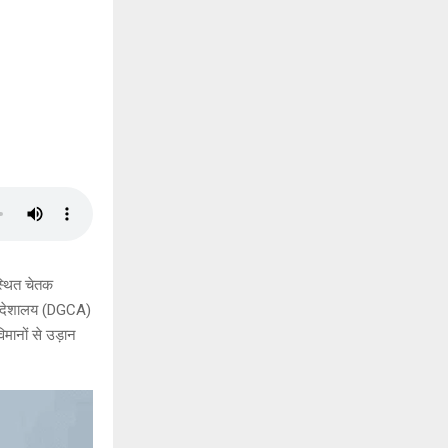
स्थित चेतक
ानिदेशालय (DGCA)
िमानों से उड़ान