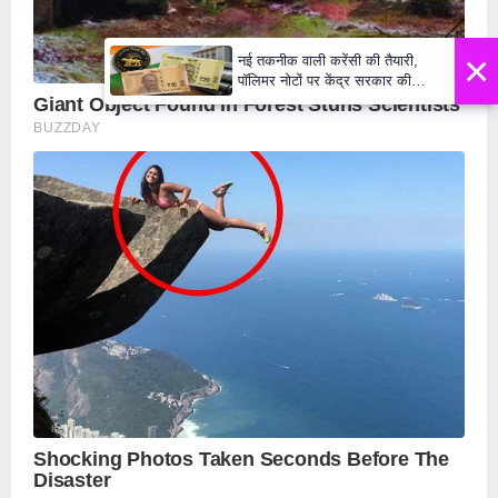
×
नई तकनीक वाली करेंसी की तैयारी,
पॉलिमर नोटों पर केंद्र सरकार की
मुहर,जल्द बाजार में दिखेंगे प्लास्टिक के
₹10 और ₹20 के नोट - Daily Lok
Manch PM Modi U