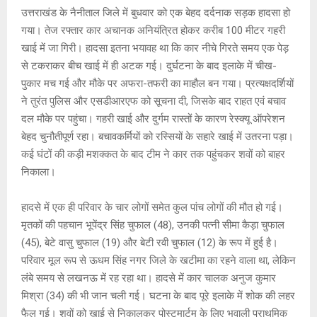
s
b
a
Li
er
उत्तराखंड के नैनीताल जिले में बुधवार को एक बेहद दर्दनाक सड़क हादसा हो
A
o
g
n
गया। तेज रफ्तार कार अचानक अनियंत्रित होकर करीब 100 मीटर गहरी
खाई में जा गिरी। हादसा इतना भयावह था कि कार नीचे गिरते समय एक पेड़
p
o
e
k
से टकराकर बीच खाई में ही अटक गई। दुर्घटना के बाद इलाके में चीख-
p
k
पुकार मच गई और मौके पर अफरा-तफरी का माहौल बन गया। प्रत्यक्षदर्शियों
ने तुरंत पुलिस और एसडीआरएफ को सूचना दी, जिसके बाद राहत एवं बचाव
दल मौके पर पहुंचा। गहरी खाई और दुर्गम रास्तों के कारण रेस्क्यू ऑपरेशन
बेहद चुनौतीपूर्ण रहा। बचावकर्मियों को रस्सियों के सहारे खाई में उतरना पड़ा।
कई घंटों की कड़ी मशक्कत के बाद टीम ने कार तक पहुंचकर शवों को बाहर
निकाला।
हादसे में एक ही परिवार के चार लोगों समेत कुल पांच लोगों की मौत हो गई।
मृतकों की पहचान भूपेंद्र सिंह चुफाल (48), उनकी पत्नी सीमा कैड़ा चुफाल
(45), बेटे वासु चुफाल (19) और बेटी रवी चुफाल (12) के रूप में हुई है।
परिवार मूल रूप से ऊधम सिंह नगर जिले के खटीमा का रहने वाला था, लेकिन
लंबे समय से लखनऊ में रह रहा था। हादसे में कार चालक अनुज कुमार
मिश्रा (34) की भी जान चली गई। घटना के बाद पूरे इलाके में शोक की लहर
फैल गई। शवों को खाई से निकालकर पोस्टमार्टम के लिए भवाली प्राथमिक