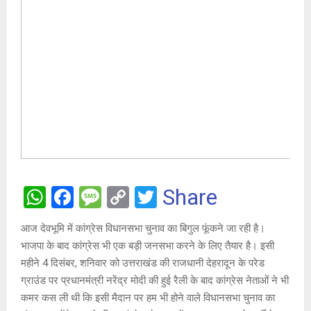
W
F
M
C
T
Share
h
a
es
o
wi
आज देवभूमि में कांग्रेस विधानसभा चुनाव का बिगुल फूंकने जा रही है।
at
ce
s
py
tt
भाजपा के बाद कांग्रेस भी एक बड़ी जनसभा करने के लिए तैयार है। इसी
s
b
a
Li
er
महीने 4 दिसंबर, शनिवार को उत्तराखंड की राजधानी देहरादून के परेड
A
o
g
n
ग्राउंड पर प्रधानमंत्री नरेंद्र मोदी की हुई रैली के बाद कांग्रेस नेताओं ने भी
कमर कस ली थी कि इसी मैदान पर हम भी होने वाले विधानसभा चुनाव का
p
o
e
k