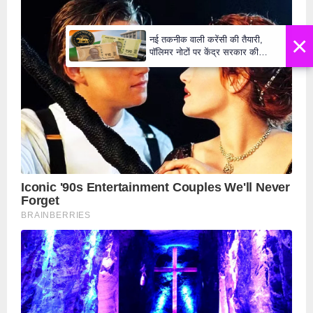
×
नई तकनीक वाली करेंसी की तैयारी,
पॉलिमर नोटों पर केंद्र सरकार की
मुहर,जल्द बाजार में दिखेंगे प्लास्टिक के
₹10 और ₹20 के नोट - Daily Lok
Manch PM Modi U