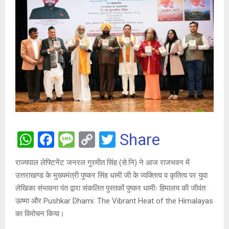
W
F
M
C
T
Share
h
a
es
o
wi
राज्यपाल लेफ्टिनेंट जनरल गुरमीत सिंह (से.नि) ने आज राजभवन में
at
ce
s
py
tt
उत्तराखण्ड के मुख्यमंत्री पुष्कर सिंह धामी जी के व्यक्तित्व व कृतित्व पर युवा
s
b
a
Li
er
लेखिका संभावना पंत द्वारा संकलित पुस्तकों पुष्कर धामीः हिमालय की जीवंत
A
o
g
n
ऊष्मा और Pushkar Dhami: The Vibrant Heat of the Himalayas
का विमोचन किया।
p
o
e
k