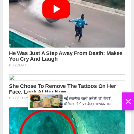
×
नई तकनीक वाली करेंसी की तैयारी,
पॉलिमर नोटों पर केंद्र सरकार की
मुहर,जल्द बाजार में दिखेंगे प्लास्टिक के
₹10 और ₹20 के नोट - Daily Lok
Manch PM Modi U