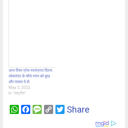
आज विश्व प्रेस स्वतंत्रता दिवस:
लोकतंत्र के चौथे स्तंभ को कुछ
और ताकत दे दो
May 3, 2022
In "राष्ट्रीय"
W
F
M
C
T
Share
h
a
es
o
wi
at
ce
s
py
tt