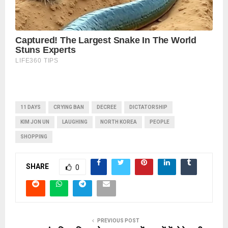
11 DAYS
CRYING BAN
DECREE
DICTATORSHIP
KIM JON UN
LAUGHING
NORTH KOREA
PEOPLE
SHOPPING
SHARE
0
PREVIOUS POST