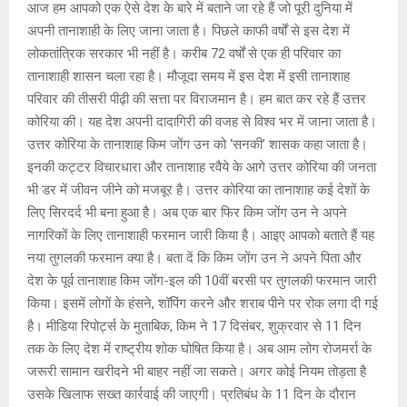
आज हम आपको एक ऐसे देश के बारे में बताने जा रहे हैं जो पूरी दुनिया में
at
ce
s
py
tt
अपनी तानाशाही के लिए जाना जाता है। पिछले काफी वर्षों से इस देश में
s
b
a
Li
er
लोकतांत्रिक सरकार भी नहीं है। करीब 72 वर्षों से एक ही परिवार का
A
o
g
n
तानाशाही शासन चला रहा है। मौजूदा समय में इस देश में इसी तानाशाह
परिवार की तीसरी पीढ़ी की सत्ता पर विराजमान है। हम बात कर रहे हैं उत्तर
p
o
e
k
कोरिया की। यह देश अपनी दादागिरी की वजह से विश्व भर में जाना जाता है।
p
k
उत्तर कोरिया के तानाशाह किम जोंग उन को ‘सनकी’ शासक कहा जाता है।
इनकी कट्टर विचारधारा और तानाशाह रवैये के आगे उत्तर कोरिया की जनता
भी डर में जीवन जीने को मजबूर है। उत्तर कोरिया का तानाशाह कई देशों के
लिए सिरदर्द भी बना हुआ है। अब एक बार फिर किम जोंग उन ने अपने
नागरिकों के लिए तानाशाही फरमान जारी किया है। आइए आपको बताते हैं यह
नया तुगलकी फरमान क्या है। बता दें कि किम जोंग उन ने अपने पिता और
देश के पूर्व तानाशाह किम जोंग-इल की 10वीं बरसी पर तुगलकी फरमान जारी
किया। इसमें लोगों के हंसने, शॉपिंग करने और शराब पीने पर रोक लगा दी गई
है। मीडिया रिपोर्ट्स के मुताबिक, किम ने 17 दिसंबर, शुक्रवार से 11 दिन
तक के लिए देश में राष्ट्रीय शोक घोषित किया है। अब आम लोग रोजमर्रा के
जरूरी सामान खरीदने भी बाहर नहीं जा सकते। अगर कोई नियम तोड़ता है
उसके खिलाफ सख्त कार्रवाई की जाएगी। प्रतिबंध के 11 दिन के दौरान