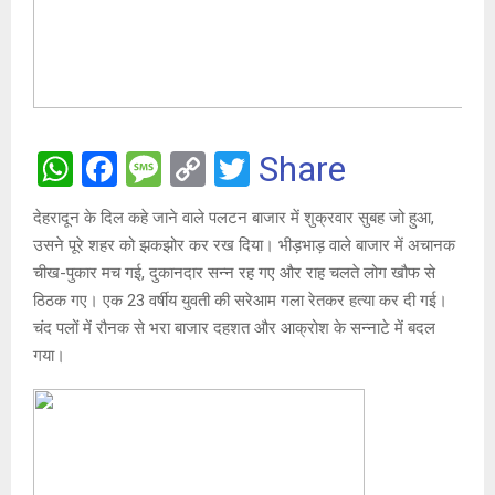
W
F
M
C
T
Share
h
a
es
o
wi
देहरादून के दिल कहे जाने वाले पलटन बाजार में शुक्रवार सुबह जो हुआ,
at
ce
s
py
tt
उसने पूरे शहर को झकझोर कर रख दिया। भीड़भाड़ वाले बाजार में अचानक
s
b
a
Li
er
चीख-पुकार मच गई, दुकानदार सन्न रह गए और राह चलते लोग खौफ से
A
o
g
n
ठिठक गए। एक 23 वर्षीय युवती की सरेआम गला रेतकर हत्या कर दी गई।
चंद पलों में रौनक से भरा बाजार दहशत और आक्रोश के सन्नाटे में बदल
p
o
e
k
गया।
p
k