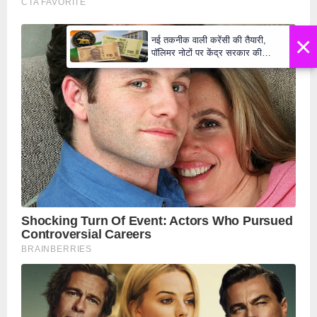
×
नई तकनीक वाली करेंसी की तैयारी,
पॉलिमर नोटों पर केंद्र सरकार की
मुहर,जल्द बाजार में दिखेंगे प्लास्टिक के
₹10 और ₹20 के नोट - Daily Lok
Manch PM Modi U