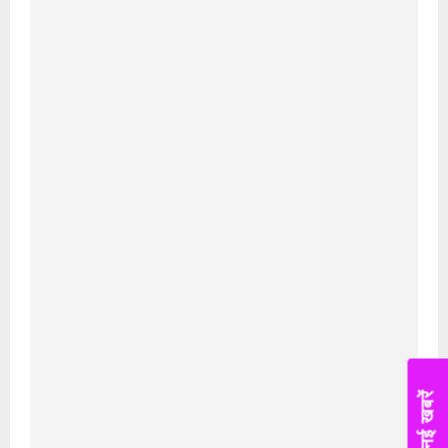
नई तकनीक वाली करेंसी की तैयारी,
पॉलिमर नोटों पर केंद्र सरकार की
मुहर,जल्द बाजार में दिखेंगे प्लास्टिक के
₹10 और ₹20 के नोट - Daily Lok
Manch PM Modi U