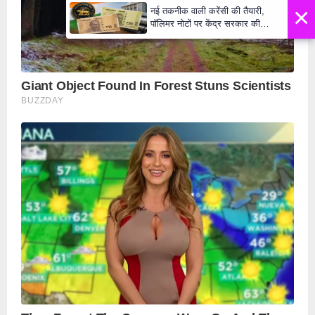
×
नई तकनीक वाली करेंसी की तैयारी,
पॉलिमर नोटों पर केंद्र सरकार की
मुहर,जल्द बाजार में दिखेंगे प्लास्टिक के
₹10 और ₹20 के नोट - Daily Lok
Manch PM Modi U