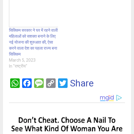
सिक्किम सरकार ने घर में रहने वाली
महिलाओं को सशक्त बनाने के लिए
नई योजना की शुरुआत की, ऐसा
करने वाला देश का पहला राज्य बना
सिक्किम
March 5, 2023
In "राष्ट्रीय"
W
F
M
C
T
Share
h
a
es
o
wi
at
ce
s
py
tt
s
b
a
Li
er
A
o
g
n
p
o
e
k