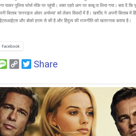
e
k
पाकर पुलिस फोर्स मौके पर पहुंची। वक्त रहते आग पर काबू पा लिया गया। बता दें कि पूर्व
ी किताब ‘सनराइज ओवर अयोध्या’ को लेकर विवादों में हैं। खर्शीद ने अपनी किताब में हिं
सआईएस और बोको हराम से की है और हिंदुत्व की राजनीति को खतरनाक बताया है।
Facebook
F
M
C
T
Share
es
o
wi
e
s
py
tt
a
Li
er
g
n
e
k