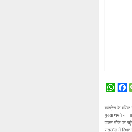
W
h
a
at
c
कांग्रेस के वरिष्ठ
s
b
गुस्सा थमने का न
A
o
पाकर मौके पर पहुं
सतखोल में स्थित 