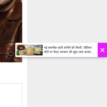
×
नई तकनीक वाली करेंसी की तैयारी, पॉलिमर
नोटों पर केंद्र सरकार की मुहर,जल्द बाजार में
दिखेंगे प्लास्टिक के ₹10 और ₹20 के नोट -
Daily Lok Manch PM Modi U