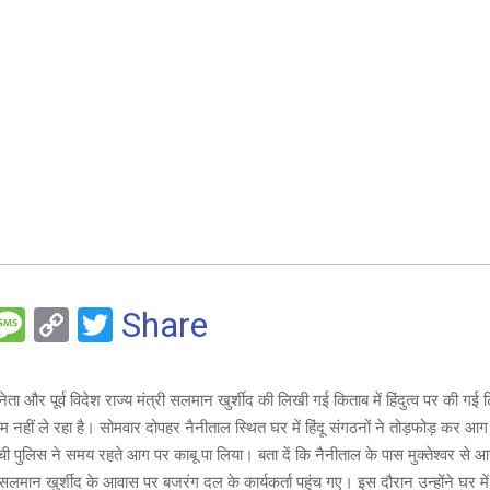
F
M
C
T
Share
es
o
wi
e
s
py
tt
 नेता और पूर्व विदेश राज्य मंत्री सलमान खुर्शीद की लिखी गई किताब में हिंदुत्व पर की गई ट
a
Li
er
ाम नहीं ले रहा है। सोमवार दोपहर नैनीताल स्थित घर में हिंदू संगठनों ने तोड़फोड़ कर 
g
n
ची पुलिस ने समय रहते आग पर काबू पा लिया। बता दें कि नैनीताल के पास मुक्तेश्वर से आगे प
सलमान खुर्शीद के आवास पर बजरंग दल के कार्यकर्ता पहुंच गए। इस दौरान उन्होंने घर 