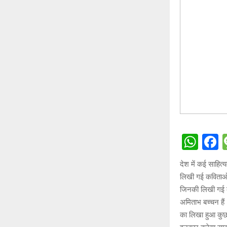
W
h
a
देश में कई साहित्
at
c
लिखी गई कविताओं
s
b
जिनकी लिखी गई कव
A
o
अमिताभ बच्चन हैं
का लिखा हुआ कुछ 
p
o