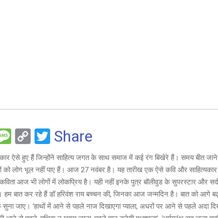
F
M
C
T
Share
es
o
wi
यकार ऐसे हुए हैं जिन्होंने साहित्य जगत के साथ समाज में कई रंग बिखेरे हैं। समय बीत जा
e
s
py
tt
 को लोग भूल नहीं पाए हैं। आज 27 नवंबर है। यह तारीख एक ऐसे कवि और साहित्यकार
a
Li
er
िता आज भी लोगों में लोकप्रिय है। यही नहीं इनके पुत्र बॉलीवुड के सुपरस्टार और स
g
n
। हम बात कर रहे हैं डॉ हरिवंश राय बच्चन की, जिनका आज जन्मदिन है। बात को आगे बढ़ान
सुना जाए। ‘हाथों में आने से पहले नाज दिखाएगा प्याला, अधरों पर आने से पहले अदा दिखा
e
k