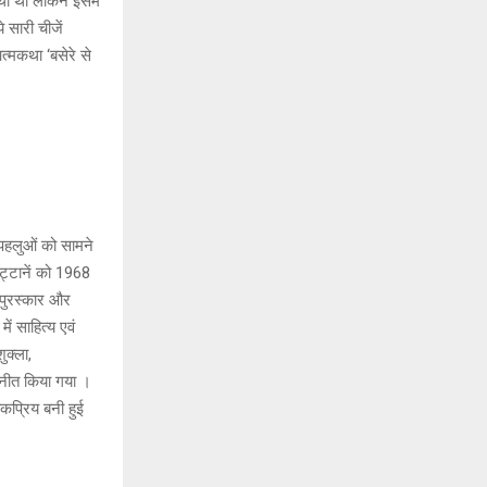
ा थी लेकिन इसमें
े सारी चीजें
्मकथा ‘बसेरे से
 पहलुओं को सामने
्टानें को 1968
ू पुरस्कार और
ं साहित्य एवं
ुक्ला,
ोनीत किया गया ।
प्रिय बनी हुई