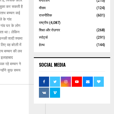
ी है, जिसके अंतर
मनोरंजन
(215)
ट चुका कर सकती है
मौसम
(124)
मिताभ बच्चन कई
राजनीतिक
(601)
े के गांव
राष्ट्रीय
(4,087)
 गांव घर के लोग
शिक्षा और रोज़गार
(268)
जाता था। लेकिन
स्पोर्ट्स
(291)
 उनकी शादी श्यामा
लिए वह बरेली में
हेल्थ
(144)
 राय बच्चन की लव
े इलाहाबाद
SOCIAL MEDIA
यापक रहे बच्चन ने
न्होंने कुछ समय