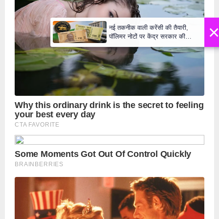
×
नई तकनीक वाली करेंसी की तैयारी,
पॉलिमर नोटों पर केंद्र सरकार की
मुहर,जल्द बाजार में दिखेंगे प्लास्टिक के
₹10 और ₹20 के नोट - Daily Lok
Manch PM Modi U