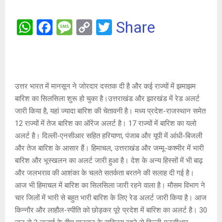
W
F
M
C
T
Share
h
a
es
o
wi
at
ce
s
py
tt
s
b
a
Li
er
A
o
g
n
उत्तर भारत में मानसून ने जोरदार दस्तक दी है और कई राज्यों में झमाझम
बारिश का सिलसिला शुरू हो चुका है।उत्तराखंड और झारखंड में रेड अलर्ट
p
o
e
k
जारी किया है, यहां ज्यादा बारिश की चेतावनी है। मध्य प्रदेश-राजस्थान समेत
p
k
12 राज्यों में तेज बारिश का ऑरेंज अलर्ट है। 17 राज्यों में बारिश का यलो
अलर्ट है। दिल्ली-एनसीआर सहित हरियाणा, पंजाब और यूपी में आंधी-बिजली
और तेज बारिश के आसार हैं। हिमाचल, उत्तराखंड और जम्मू-कश्मीर में भारी
बारिश और भूस्खलन का अलर्ट जारी हुआ है। देश के अन्य हिस्सों में भी बाढ़
और जलभराव की आशंका के चलते सतर्कता बरतने की सलाह दी गई है।
आज भी हिमाचल में बारिश का सिलसिला जारी रहने वाला है। मौसम विभाग ने
चार जिलों में भारी से बहुत भारी बारिश के लिए रेड अलर्ट जारी किया है। आज
किन्नौर और लाहौल-स्पीति को छोड़कर पूरे प्रदेश में बारिश का अलर्ट है। 30