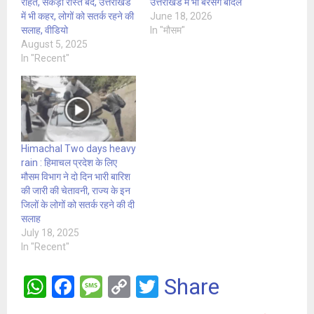
राहत, सैकड़ों रास्ते बंद, उत्तराखंड
उत्तराखंड में भी बरसेंगे बादल
में भी कहर, लोगों को सतर्क रहने की
June 18, 2026
सलाह, वीडियो
In "मौसम"
August 5, 2025
In "Recent"
Himachal Two days heavy
rain : हिमाचल प्रदेश के लिए
मौसम विभाग ने दो दिन भारी बारिश
की जारी की चेतावनी, राज्य के इन
जिलों के लोगों को सतर्क रहने की दी
सलाह
July 18, 2025
In "Recent"
W
F
M
C
T
Share
h
a
es
o
wi