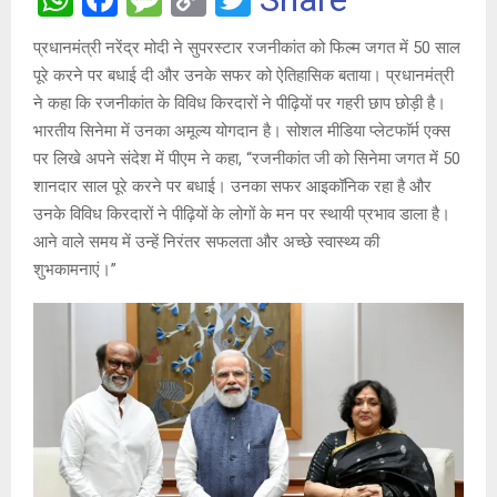
h
a
es
o
wi
प्रधानमंत्री नरेंद्र मोदी ने सुपरस्टार रजनीकांत को फिल्म जगत में 50 साल
at
ce
s
py
tt
पूरे करने पर बधाई दी और उनके सफर को ऐतिहासिक बताया। प्रधानमंत्री
s
b
a
Li
er
ने कहा कि रजनीकांत के विविध किरदारों ने पीढ़ियों पर गहरी छाप छोड़ी है।
A
o
g
n
भारतीय सिनेमा में उनका अमूल्य योगदान है। सोशल मीडिया प्लेटफाॅर्म एक्स
पर लिखे अपने संदेश में पीएम ने कहा, “रजनीकांत जी को सिनेमा जगत में 50
p
o
e
k
शानदार साल पूरे करने पर बधाई। उनका सफर आइकॉनिक रहा है और
p
k
उनके विविध किरदारों ने पीढ़ियों के लोगों के मन पर स्थायी प्रभाव डाला है।
आने वाले समय में उन्हें निरंतर सफलता और अच्छे स्वास्थ्य की
शुभकामनाएं।”