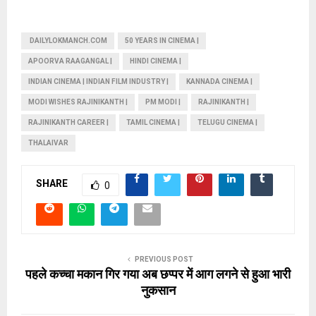
DAILYLOKMANCH.COM
50 YEARS IN CINEMA |
APOORVA RAAGANGAL |
HINDI CINEMA |
INDIAN CINEMA | INDIAN FILM INDUSTRY |
KANNADA CINEMA |
MODI WISHES RAJINIKANTH |
PM MODI |
RAJINIKANTH |
RAJINIKANTH CAREER |
TAMIL CINEMA |
TELUGU CINEMA |
THALAIVAR
SHARE
0
PREVIOUS POST
पहले कच्चा मकान गिर गया अब छप्पर में आग लगने से हुआ भारी
नुकसान