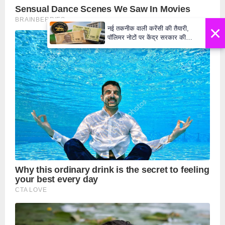
×
नई तकनीक वाली करेंसी की तैयारी,
पॉलिमर नोटों पर केंद्र सरकार की
मुहर,जल्द बाजार में दिखेंगे प्लास्टिक के
₹10 और ₹20 के नोट - Daily Lok
Manch PM Modi U