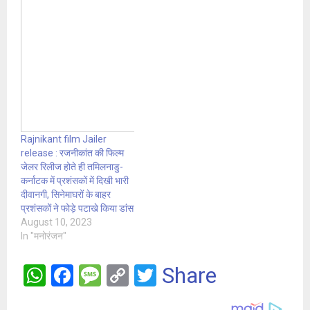
Rajnikant film Jailer
release : रजनीकांत की फिल्म
जेलर रिलीज होते ही तमिलनाडु-
कर्नाटक में प्रशंसकों में दिखी भारी
दीवानगी, सिनेमाघरों के बाहर
प्रशंसकों ने फोड़े पटाखे किया डांस
August 10, 2023
In "मनोरंजन"
W
F
M
C
T
Share
h
a
es
o
wi