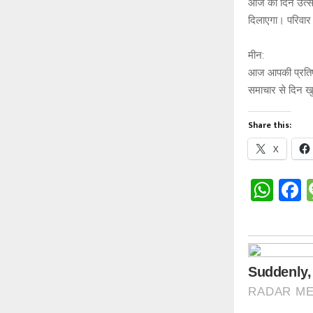
आज का दिन उत्साह 
दिलाएगा। परिवार मे
मीन:
आज आपकी प्रतिष्ठा
समाचार से दिन ख
Share this:
X
W
h
a
at
c
s
b
A
o
p
o