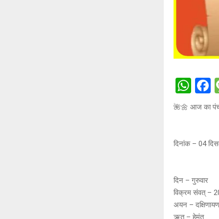
W
h
a
🌺🌼 आज का पंच
at
c
s
b
A
o
दिनांक – 04 दिस
p
o
p
k
दिन – गुरुवार
विक्रम संवत् – 
अयन – दक्षिणाय
ऋतु – हेमंत