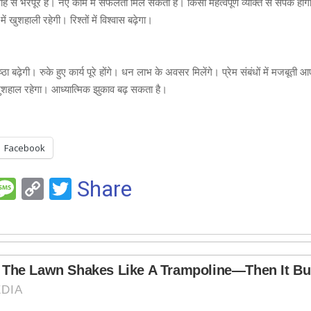
से भरपूर है। नए काम में सफलता मिल सकती है। किसी महत्वपूर्ण व्यक्ति से संपर्क होगा 
ं खुशहाली रहेगी। रिश्तों में विश्वास बढ़ेगा।
 बढ़ेगी। रुके हुए कार्य पूरे होंगे। धन लाभ के अवसर मिलेंगे। प्रेम संबंधों में मजबूती
ुशहाल रहेगा। आध्यात्मिक झुकाव बढ़ सकता है।
Facebook
F
M
C
T
Share
es
o
wi
e
s
py
tt
a
Li
er
g
n
e
k