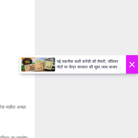
×
नई तकनीक वाली करेंसी की तैयारी, पॉलिमर
नोटों पर केंद्र सरकार की मुहर,जल्द बाजार में
दिखेंगे प्लास्टिक के ₹10 और ₹20 के नोट -
Daily Lok Manch PM Modi U
रिक माहौल अच्छा
परिवार का सहयोग