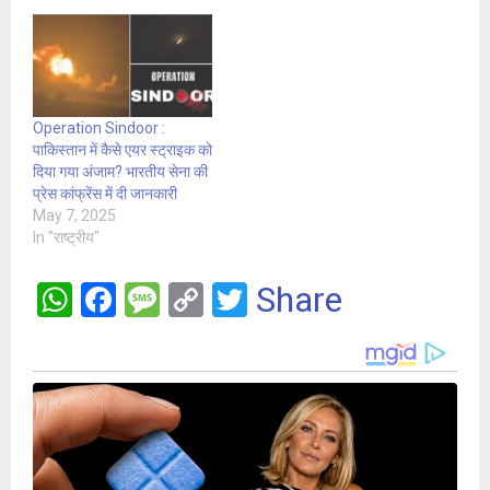
Operation Sindoor :
पाकिस्तान में कैसे एयर स्ट्राइक को
दिया गया अंजाम? भारतीय सेना की
प्रेस कांफ्रेंस में दी जानकारी
May 7, 2025
In "राष्ट्रीय"
W
F
M
C
T
Share
h
a
es
o
wi
at
ce
s
py
tt
s
b
a
Li
er
A
o
g
n
p
o
e
k