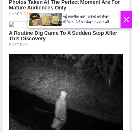
×
नई तकनीक वाली करेंसी की तैयारी,
पॉलिमर नोटों पर केंद्र सरकार की
मुहर,जल्द बाजार में दिखेंगे प्लास्टिक के
₹10 और ₹20 के नोट - Daily Lok
Manch PM Modi U