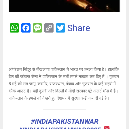
W
F
M
C
T
Share
h
a
es
o
wi
at
ce
s
py
tt
s
b
a
Li
er
A
o
g
n
ऑपरेशन सिंदूर से बौखलाया पाकिस्तान ने भारत पर हमला किया है। हालांकि
p
o
e
k
देश की जांबाज सेना ने पाकिस्तान के सभी हमले नाकाम कर दिए हैं । गुरुवार
p
k
8 मई की रात जम्मू-कश्मीर, राजस्थान, पंजाब और गुजरात के कई शहरों में
ब्लैक आउट है। वहीं दूसरी ओर दिल्ली में मोदी सरकार पूरे अलर्ट मोड में है।
पाकिस्तान के हमले को देखते हुए देशभर में सुरक्षा कड़ी कर दी गई है।
#INDIAPAKISTANWAR