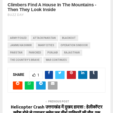
ARMY FOILED
ATTACK PAKISTAN
BLACKOUT
JAMMU KASHMIR
MANY CITIES
OPERATION SINDOOR
PAKISTAN
PANICKED
PUNJAB
RAJASTHAN
THE COUNTRY'S BRAVE
WAR CONTINUES
SHARE
1
PREVIOUS POST
Helicopter Crash उत्तराखंड में दुखद हादसा : हेलीकॉप्टर